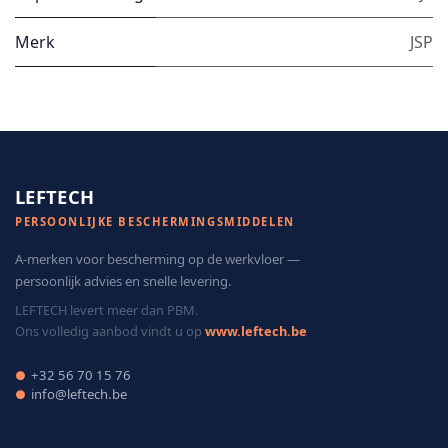
Merk
JSP
LEFTECH
PERSOONLIJKE BESCHERMINGSMIDDELEN
A-merken voor bescherming op de werkvloer —
persoonlijk advies en snelle levering.
LEFTECH levert meer dan PBM.
Ons volledig aanbod vindt u op
www.leftech.be
+32 56 70 15 76
●
info@leftech.be
●