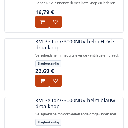
Peltor G2M binnenwerk met instelknop en lederen
zweetband, geschikt voor alle 3M veiligheidshelmen.
16,79
€
3M Peltor G3000NUV helm Hi-Viz
draaiknop
Veiligheidshelm met uitstekende ventilatie en breed
gezichtsveld, uitgerust met een 3M™ Uvicator™ UV-
Slagbestendig
sensorplaatje, goedgekeurd volgens EN
23,69
€
397:2012+A1:2012.
3M Peltor G3000NUV helm blauw
draaiknop
Veiligheidshelm voor veeleisende omgevingen met
uitstekende ventilatie en breed gezichtsveld, voorzien
Slagbestendig
van de 3M™ Uvicator™ UV-blootstellingsindicator,