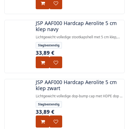
JSP AAF000 Hardcap Aerolite 5 cm
klep navy
Lichtgewicht volledige stootkapshell met 5 cm klep,
HDPE-schil en EPP-stootabsorberende voering,
Slagbestendig
conform EN 812.
33,89
€
JSP AAF000 Hardcap Aerolite 5 cm
klep zwart
Lichtgewicht volledige dop-bump cap met HDPE dop en
EPP-impactvoering, conform EN 812. Weegt minder
Slagbestendig
dan 135 g.
33,89
€