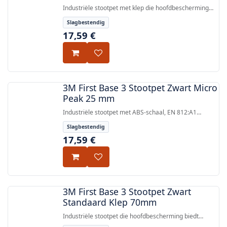
Industriële stootpet met klep die hoofdbescherming
biedt volgens EN 812:A1, met een lichtgewicht
Slagbestendig
microvezel schaal van ABS-plastic met zijventilatie
17,59
€
gaas.
3M First Base 3 Stootpet Zwart Micro
Peak 25 mm
Industriële stootpet met ABS-schaal, EN 812:A1
gecertificeerd, lichtgewicht microvezelstof met
Slagbestendig
zijventilatie en 25 mm klep.
17,59
€
3M First Base 3 Stootpet Zwart
Standaard Klep 70mm
Industriële stootpet die hoofdbescherming biedt
volgens EN 812:A1, met een klassiek baseballpet-