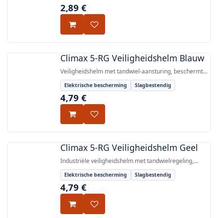
de helm valt, met een kinsteun in polyethyleen en
2,89
€
plastic haken verankerd aan elk uiteinde van de
elastische band.
Climax 5-RG Veiligheidshelm Blauw
Veiligheidshelm met tandwiel-aansturing, beschermt
tegen vallende voorwerpen en elektrische ontladingen
Elektrische bescherming
Slagbestendig
tot 1000V AC / 1500V DC, gecertificeerd volgens EN
4,79
€
397:2012+A1:2012 en EN 50365:2002.
Climax 5-RG Veiligheidshelm Geel
Industriële veiligheidshelm met tandwielregeling,
beschermt tegen vallende voorwerpen en elektrische
Elektrische bescherming
Slagbestendig
ontladingen tot 1000 V AC / 1500 V DC, gecertificeerd
4,79
€
volgens EN 397:2012+A1:2012 en EN 50365:2002.