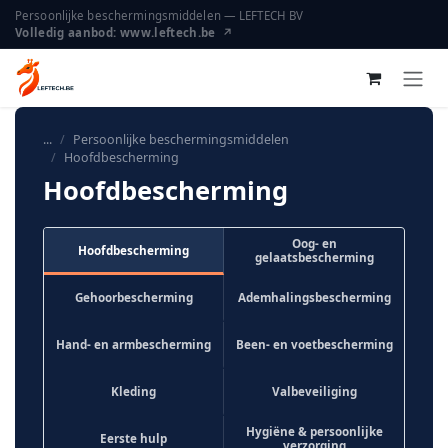
Overslaan naar inhoud
Persoonlijke beschermingsmiddelen — LEFTECH BV
Volledig aanbod: www.leftech.be ↗
...
Persoonlijke beschermingsmiddelen
Hoofdbescherming
Hoofdbescherming
Oog- en
Hoofdbescherming
gelaatsbescherming
Gehoorbescherming
Ademhalingsbescherming
Hand- en armbescherming
Been- en voetbescherming
Kleding
Valbeveiliging
Hygiëne & persoonlijke
Eerste hulp
verzorging