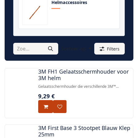
Helmaccessoires
Sorteer op
Filters
3M FH1 Gelaatsschermhouder voor
3M helm
Gelaatsschermhouder die verschillende 3M™
gelaatsschermen verbindt met 3M™
9,29
€
veiligheidshelmen, met een snelwisselsysteem voor
het snel vervangen van schermen.
3M First Base 3 Stootpet Blauw Klep
25mm