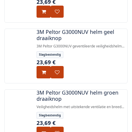
23,69
€
goedgekeurd volgens EN 397:2012+A1:2012.
3M Peltor G3000NUV helm geel
draaiknop
3M Peltor G3000NUV geventileerde veiligheidshelm
met draaiknop, Uvicator UV-sensorplaat en korte rand,
Slagbestendig
goedgekeurd volgens EN 397:2012+A1:2012.
23,69
€
3M Peltor G3000NUV helm groen
draaiknop
Veiligheidshelm met uitstekende ventilatie en breed
gezichtsveld, voorzien van 3M™ Uvicator™ UV-
Slagbestendig
blootstellingsindicator, goedgekeurd volgens EN
23,69
€
397:2012+A1:2012.