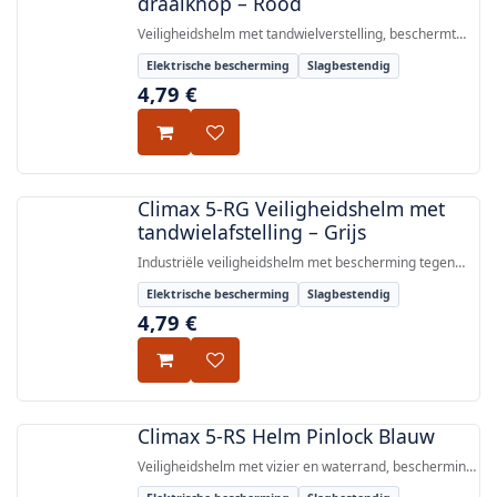
draaiknop – Rood
Veiligheidshelm met tandwielverstelling, beschermt
tegen vallende voorwerpen en elektrische ontladingen
Elektrische bescherming
Slagbestendig
tot 1000 V AC / 1500 V DC, gecertificeerd volgens EN
4,79
€
397:2012+A1:2012 en EN 50365:2002.
Climax 5-RG Veiligheidshelm met
tandwielafstelling – Grijs
Industriële veiligheidshelm met bescherming tegen
inslag van vallende voorwerpen en elektrische isolatie
Elektrische bescherming
Slagbestendig
tot 1000 V AC / 1500 V DC, gecertificeerd volgens EN
4,79
€
397:2012+A1:2012 en EN 50365:2002.
Climax 5-RS Helm Pinlock Blauw
Veiligheidshelm met vizier en waterrand, bescherming
tegen inslag van vallende voorwerpen en elektrische