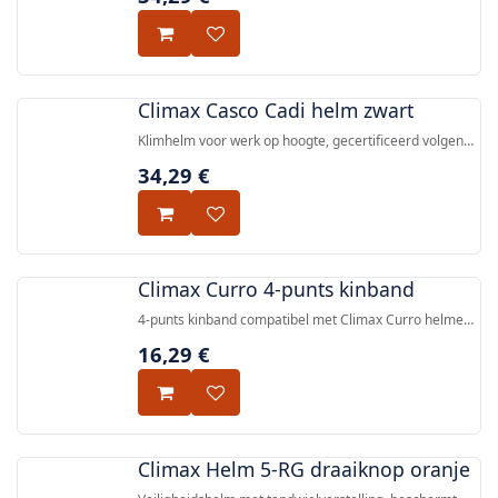
Climax Casco Cadi helm zwart
Klimhelm voor werk op hoogte, gecertificeerd volgens
EN 12492, met ABS-schokdichte schaal, EPS-
34,29
€
impactvoering, tandwiel-kopbandverstelling en
vierpunts textiel kinband.
Climax Curro 4-punts kinband
4-punts kinband compatibel met Climax Curro helmen,
vervaardigd uit polyethyleen en polyesterband met 15
16,29
€
mm tape.
Climax Helm 5-RG draaiknop oranje