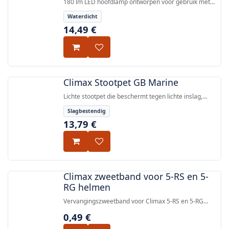
180 lm LED hoofdlamp ontworpen voor gebruik met
Climax helmen, met drie helderheidsniveaus en twee
Waterdicht
lichtmodi.
14,49
€
Climax Stootpet GB Marine
Lichte stootpet die beschermt tegen lichte inslag,
conform de EN 812:2012 norm voor industriële
Slagbestendig
inslagbescherming.
13,79
€
Climax zweetband voor 5-RS en 5-
RG helmen
Vervangingszweetband voor Climax 5-RS en 5-RG
veiligheidshelmen.
0,49
€