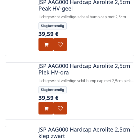
JSP AAG000 Hardcap Aerolite 2,5cm
Peak HV-geel
Lichtgewicht volledige-schaal bump cap met 2,5cm
micro peak, HDPE-schaal en EPP-impactvoering,
Slagbestendig
voldoet aan EN 12-veiligheidsnorm.
39,59
€
JSP AAG000 Hardcap Aerolite 2,5cm
Piek HV-ora
Lichtgewicht volledige schil-bump cap met 2,5cm piek,
HDPE-schil en EPP-slaglinner, voldoet aan EN 812.
Slagbestendig
39,59
€
JSP AAG000 Hardcap Aerolite 2,5cm
klep zwart