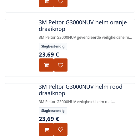
3M Peltor G3000NUV helm oranje
draaiknop
3M Peltor G3000NUV geventileerde veiligheidshelm
met draaiknop, ontworpen voor zwaar industrieel
Slagbestendig
gebruik en bosbouw, biedt effectieve
23,69
€
hoofdbescherming met maximaal gezichtsveld.
3M Peltor G3000NUV helm rood
draaiknop
3M Peltor G3000NUV veiligheidshelm met
draaiknopventilatie en Uvicator UV-sensor,
Slagbestendig
goedgekeurd volgens EN 397:2012+A1:2012.
23,69
€