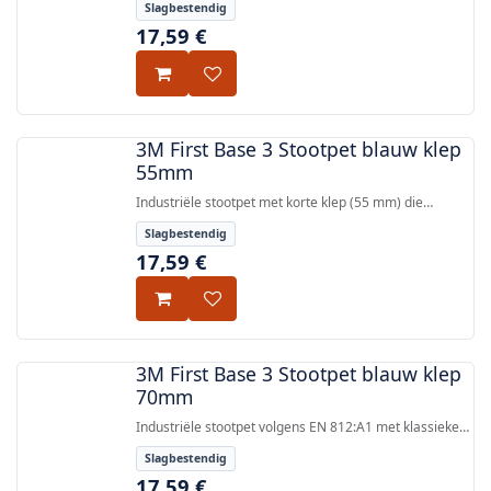
Slagbestendig
ontwerp en een 70mm klep.
17,59
€
3M First Base 3 Stootpet blauw klep
55mm
Industriële stootpet met korte klep (55 mm) die
bescherming biedt tegen lichte stoten tegen
Slagbestendig
stilstaande objecten, getest volgens EN 812:A1.
17,59
€
3M First Base 3 Stootpet blauw klep
70mm
Industriële stootpet volgens EN 812:A1 met klassieke
baseballpetontwerp en 70 mm klep, gemaakt van
Slagbestendig
lichtgewicht microfibre en ABS-pet.
17,59
€