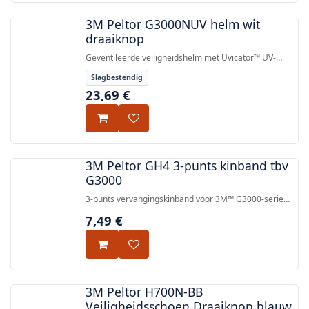
3M Peltor G3000NUV helm wit
draaiknop
Geventileerde veiligheidshelm met Uvicator™ UV-
indicatordraaikop, draaikop-hoofdbandverstelling en
Slagbestendig
korte rand, goedgekeurd volgens EN
23,69
€
397:2012+A1:2012.
3M Peltor GH4 3-punts kinband tbv
G3000
3-punts vervangingskinband voor 3M™ G3000-serie
veiligheidshelmen, met meerdere gespopties
7,49
€
verkrijgbaar.
3M Peltor H700N-BB
Veiligheidsschoen Draaiknop blauw