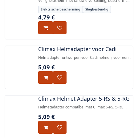
Veiligheidshelm met tandwielverstelling, beschermt
tegen vallende voorwerpen en elektrische ontladingen
Elektrische bescherming
Slagbestendig
tot 1000V AC / 1500V DC, gecertificeerd volgens EN
4,79
€
397:2012+A1:2012 en EN 50365:2002.
Climax Helmadapter voor Cadi
Helmadapter ontworpen voor Cadi helmen, voor een
bevestiging en compatibiliteit.
5,09
€
Climax Helmet Adapter 5-RS & 5-RG
Helmetadapter compatibel met Climax 5-RS, 5-RG,
Tirreno TX, Tyrreno TXR en Cadi helmen.
5,09
€