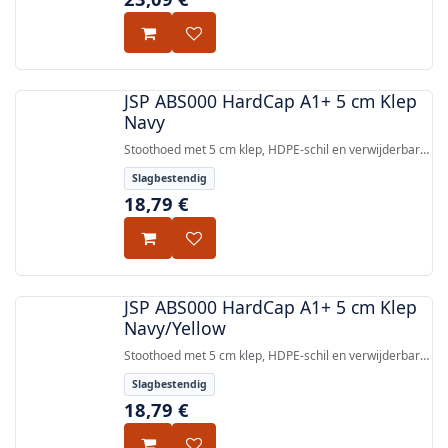
JSP ABS000 HardCap A1+ 5 cm Klep
Navy
Stoothoed met 5 cm klep, HDPE-schil en verwijderbare
beschermende voering, getest volgens EN 812:2012
Slagbestendig
voor bescherming tegen stootschokken van boven en
18,79
€
van de zijkant.
JSP ABS000 HardCap A1+ 5 cm Klep
Navy/Yellow
Stoothoed met 5 cm klep, HDPE-schil en verwijderbare
beschermende voering, getest volgens EN 812:2012
Slagbestendig
voor impact- en zijdelingse bescherming.
18,79
€