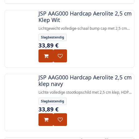
JSP AAG000 Hardcap Aerolite 2,5 cm
Klep Wit
Lichtgewicht volledige-schaal bump cap met 2,5 cm
micro peak, HDPE-schaal en EPP-impactvoering,
Slagbestendig
voldoet aan EN 812.
33,89
€
JSP AAG000 Hardcap Aerolite 2,5 cm
klep navy
Lichte volledige stootkopschild met 2,5 cm klep, HDPE-
schil en EPP-stootdempende voering, conform EN 812.
Slagbestendig
33,89
€