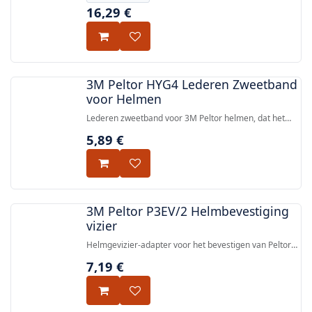
16,29
€
3M Peltor HYG4 Lederen Zweetband
voor Helmen
Lederen zweetband voor 3M Peltor helmen, dat het
draagcomfort verbetert door zweet op te nemen.
5,89
€
3M Peltor P3EV/2 Helmbevestiging
vizier
Helmgevizier-adapter voor het bevestigen van Peltor
gehoorbescherming op de meeste veiligheidshelmen
7,19
€
met universele accessoiregleuven.