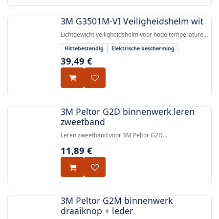
3M G3501M-VI Veiligheidshelm wit
Lichtgewicht veiligheidshelm voor hoge temperaturen
met ratelband, elektrisch geïsoleerd tot 1000 V volgens
Hittebestendig
Elektrische bescherming
EN 50365, geschikt voor gebruik van -30 °C tot +150 °C.
39,49
€
3M Peltor G2D binnenwerk leren
zweetband
Leren zweetband voor 3M Peltor G2D
hoofdbescherming, ontworpen voor comfort en
11,89
€
eenvoudige vervanging van het originele systeem.
3M Peltor G2M binnenwerk
draaiknop + leder