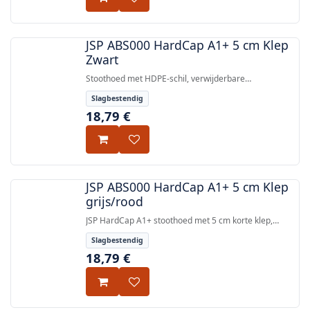
JSP ABS000 HardCap A1+ 5 cm Klep
Zwart
Stoothoed met HDPE-schil, verwijderbare
beschermende voering en 5 cm klep, getest volgens
Slagbestendig
EN 812:2012 voor bescherming tegen boven- en
18,79
€
zijkantenimpact.
JSP ABS000 HardCap A1+ 5 cm Klep
grijs/rood
JSP HardCap A1+ stoothoed met 5 cm korte klep,
HDPE-schil en verwijderbare gegoten beschermende
Slagbestendig
voering, getest volgens EN 812:2012.
18,79
€