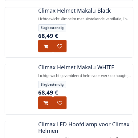
Climax Helmet Makalu Black
Lichtgewicht klimhelm met uitstekende ventilatie, In-
mould EPS/polycarbonaatconstructie, en
Slagbestendig
hoofdlampclips — gecertificeerd EN 12492:2012 en EN
68,49
€
397:2012+A1:2012.
Climax Helmet Makalu WHITE
Lichtgewicht geventileerd helm voor werk op hoogte,
EPS-schaal met In-mold polycarbonate dekking,
Slagbestendig
gecertificeerd volgens EN 12492:2012 en EN
68,49
€
397:2012+A1:2012.
Climax LED Hoofdlamp voor Climax
Helmen