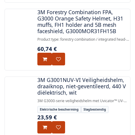
3M Forestry Combination FPA,
G3000 Orange Safety Helmet, H31
muffs, FH1 holder and 5B mesh
faceshield, G3000MOR31FH15B
Product type: forestry combination / integrated head-
face-hearing set.
60,74
€
3M G3001NUV-VI Veiligheidshelm,
draaiknop, niet-geventileerd, 440 V
diëlektrisch, wit
3M G3000-serie veiligheidshelm met Uvicator™ UV-
sensor, draaiknop-hoofdband, niet-geventileerd, 440 V
Elektrische bescherming
Slagbestendig
diëlektrische isolatie, goedgekeurd volgens EN 397 en
23,59
€
EN 50365.