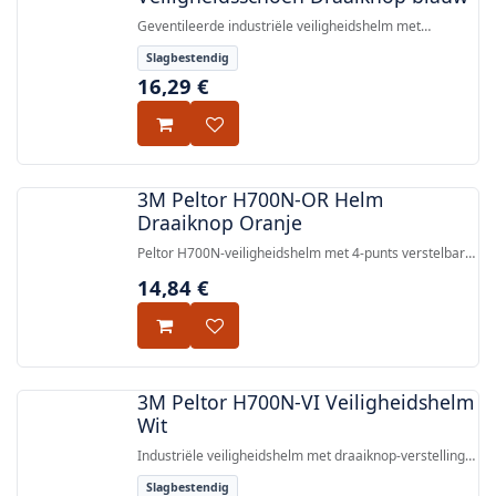
Geventileerde industriële veiligheidshelm met
draaikopstelsel, goedgekeurd voor bescherming tegen
Slagbestendig
kleine vallende voorwerpen in overeenstemming met
16,29
€
EN 397:2012+A1:2012.
3M Peltor H700N-OR Helm
Draaiknop Oranje
Peltor H700N-veiligheidshelm met 4-punts verstelbare
hoofdband, 180° draaibaar, goedgekeurd voor gebruik
14,84
€
bij -30°C (EN397:2012) en -50°C (ГОСТ Р ЕН 397/А1-
2010).
3M Peltor H700N-VI Veiligheidshelm
Wit
Industriële veiligheidshelm met draaiknop-verstelling,
korte rand voor beter zicht naar boven, goedgekeurd
Slagbestendig
volgens EN 397:2012+A1:2012.