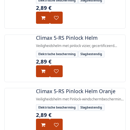
Elektrische bescherming
Slagbestendig
bescherming tot 1000 V AC / 1500 V DC, gecertificeerd
2,89
€
volgens EN 397:2012+A1:2012 en EN 50365:2002.
Climax 5-RS Pinlock Helm
Veiligheidshelm met pinlock vizier, gecertificeerd
volgens EN 397:2012+A1:2012 en EN 50365:2002, met
Elektrische bescherming
Slagbestendig
bescherming tegen inschokken en elektrische isolatie
2,89
€
tot 1000 V AC / 1500 V DC.
Climax 5-RS Pinlock Helm Oranje
Veiligheidshelm met Pinlock-windschermbescherming,
slagvaste HDPE-schil, elektrische isolatie tot 1000 V AC
Elektrische bescherming
Slagbestendig
/ 1500 V DC, gecertificeerd volgens EN
2,89
€
397:2012+A1:2012 en EN 50365:2002.