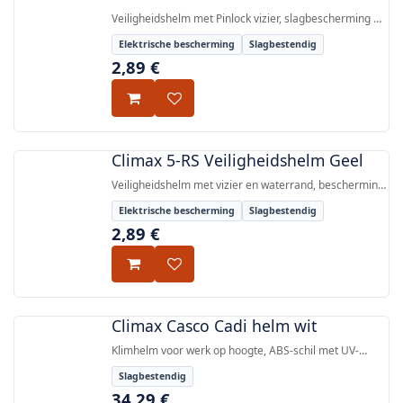
Veiligheidshelm met Pinlock vizier, slagbescherming en
elektrische isolatie tot 1000V AC / 1500V DC,
Elektrische bescherming
Slagbestendig
gecertificeerd volgens EN 397 en EN 50365.
2,89
€
Climax 5-RS Veiligheidshelm Geel
Veiligheidshelm met vizier en waterrand, bescherming
tegen inslag van vallende voorwerpen en elektrische
Elektrische bescherming
Slagbestendig
bescherming tot 1000 V AC / 1500 V DC, gecertificeerd
2,89
€
volgens EN 397:2012+A1:2012 en EN 50365:2002.
Climax Casco Cadi helm wit
Klimhelm voor werk op hoogte, ABS-schil met UV-
stabilisering, EN 12492:2012 gecertificeerd, met
Slagbestendig
tandwiel-kopbandverstelling.
34,29
€