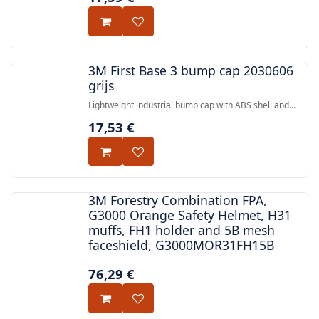
3M First Base 3 bump cap 2030606
grijs
Lightweight industrial bump cap with ABS shell and
machine-washable fabric, designed for low-risk
17,53
€
environments and certified to EN 812:2012.
3M Forestry Combination FPA,
G3000 Orange Safety Helmet, H31
muffs, FH1 holder and 5B mesh
faceshield, G3000MOR31FH15B
76,29
€