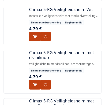
Climax 5-RG Veiligheidshelm Wit
Industriële veiligheidshelm met tandwielverstelling,
beschermt tegen vallende voorwerpen en elektrische
Elektrische bescherming
Slagbestendig
ontladingen tot 1000 V AC / 1500 V DC, gecertificeerd
4,79
€
volgens EN 397:2012+A1:2012 en EN 50365:2002.
Climax 5-RG Veiligheidshelm met
draaiknop
Veiligheidshelm met draaiknop, beschermt tegen
vallende voorwerpen en elektrische spanningen tot
Elektrische bescherming
Slagbestendig
1000V AC / 1500V DC, gecertificeerd volgens EN
4,79
€
397:2012+A1:2012 en EN 50365:2002.
Climax 5-RG Veiligheidshelm met