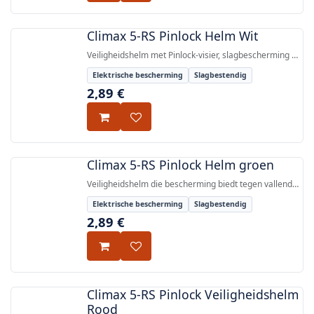
Climax 5-RS Pinlock Helm Wit
Veiligheidshelm met Pinlock-visier, slagbescherming en
elektrische isolatie tot 1000V AC / 1500V DC,
Elektrische bescherming
Slagbestendig
gecertificeerd volgens EN 397 en EN 50365.
2,89
€
Climax 5-RS Pinlock Helm groen
Veiligheidshelm die bescherming biedt tegen vallende
voorwerpen en elektrische bescherming tot 1000 V AC
Elektrische bescherming
Slagbestendig
/ 1500 V DC, gecertificeerd volgens EN
2,89
€
397:2012+A1:2012 en EN 50365:2002.
Climax 5-RS Pinlock Veiligheidshelm
Rood