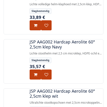
Lichte volledige helm-klaphoed met 2,5cm klep, HDPE
schaal en EPP-impactvoering, gecertificeerd volgens
Slagbestendig
EN 812.
33,89
€
JSP AAG002 Hardcap Aerolite 60°
2,5cm klep Navy
Lichte stoothelm met 2,5 cm microklep, HDPE-schil en
EPP-impactvoering, gecertificeerd volgens EN 812.
Slagbestendig
35,57
€
JSP AAG002 Hardcap Aerolite 60°
2,5cm klep wit
Ultralichte stootkopschoen met 2,5cm microkoppeling,
HDPE-schil en EPP-stootkussen, gecertificeerd volgens