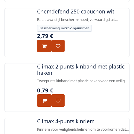
Chemdefend 250 capuchon wit
Balaclava-stijl beschermshoed, vervaardigd uit
hetzelfde duurzame, ademend materiaal als de
Bescherming micro-organismen
Chemdefend 250 serie, biedt bescherming tegen
2,79
€
deeltjes en vloeistofspat met antistatische
eigenschappen.
Climax 2-punts kinband met plastic
haken
Tweepunts kinband met plastic haken voor een veilige
bevestiging van de helm, compatibel met Climax
0,79
€
helmen.
Climax 4-punts kinriem
Kinriem voor veiligheidshelmen om te voorkomen dat