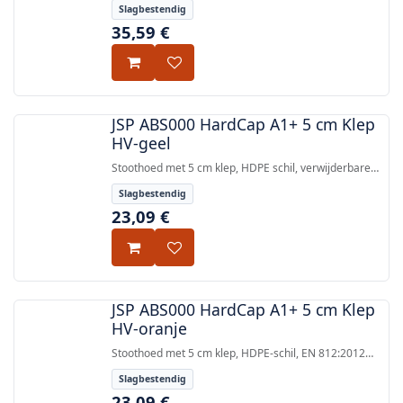
Slagbestendig
EN 812.
35,59
€
JSP ABS000 HardCap A1+ 5 cm Klep
HV-geel
Stoothoed met 5 cm klep, HDPE schil, verwijderbare
beschermende voering, EN 812 gecertificeerd, HV-geel
Slagbestendig
met reflecterende piping.
23,09
€
JSP ABS000 HardCap A1+ 5 cm Klep
HV-oranje
Stoothoed met 5 cm klep, HDPE-schil, EN 812:2012
gecertificeerd, reflecterende paspeling, éénhandige
Slagbestendig
schuine versteller, past op 53–64 cm.
23,09
€