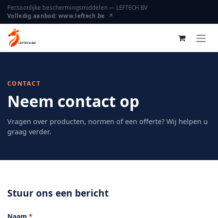
Overslaan naar inhoud
Persoonlijke beschermingsmiddelen — LEFTECH BV
Volledig aanbod: www.leftech.be ↗
CONTACT
Neem contact op
Vragen over producten, normen of een offerte? Wij helpen u
graag verder.
Stuur ons een bericht
Naam
*