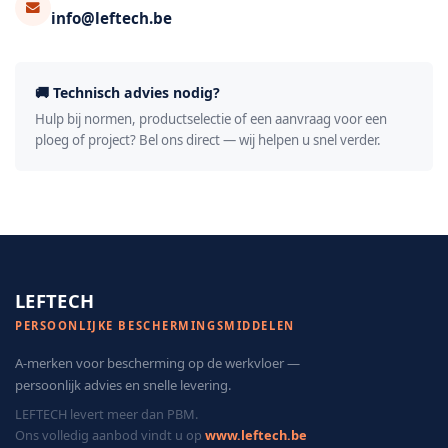
info@leftech.be
🚚 Technisch advies nodig?
Hulp bij normen, productselectie of een aanvraag voor een
ploeg of project? Bel ons direct — wij helpen u snel verder.
LEFTECH
PERSOONLIJKE BESCHERMINGSMIDDELEN
A-merken voor bescherming op de werkvloer —
persoonlijk advies en snelle levering.
LEFTECH levert meer dan PBM.
Ons volledig aanbod vindt u op
www.leftech.be