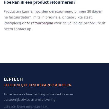
Hoe kan ik een product retourneren?
Producten kunnen worden geretourneerd binnen 30 dagen
na factuurdatum, mits in originele, ongebruikte staat.
Raadpleeg onze
retourpagina
voor de volledige procedure of
neem contact op.
LEFTECH
PERSOONLIJKE BESCHERMINGSMIDDELEN
A-merken voor bescherming op de werkvloer —
persoonlijk advies en snelle levering.
LEFTECH levert meer dan PBM.