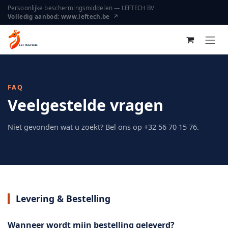
Overslaan naar inhoud
Persoonlijke beschermingsmiddelen — LEFTECH BV
Volledig aanbod: www.leftech.be ↗
FAQ
Veelgestelde vragen
Niet gevonden wat u zoekt? Bel ons op +32 56 70 15 76.
Levering & Bestelling
Wanneer wordt mijn bestelling geleverd?