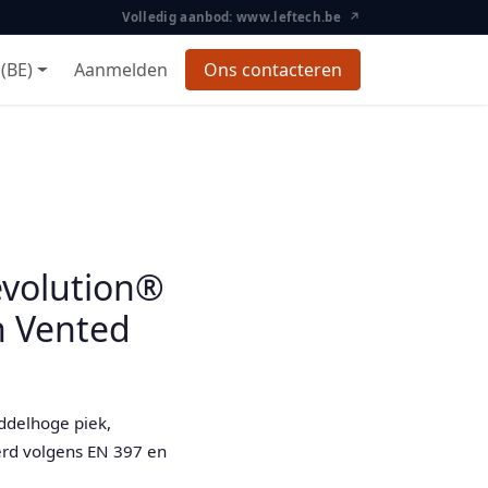
Volledig aanbod: www.leftech.be ↗
(BE)
Aanmelden
Ons contacteren
evolution®
n Vented
iddelhoge piek,
eerd volgens EN 397 en