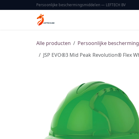
Overslaan naar inhoud
Persoonlijke beschermingsmiddelen — LEFTECH BV
Home
Catalogus
Over ons
Alle producten
Persoonlijke beschermin
JSP EVO®3 Mid Peak Revolution® Flex W