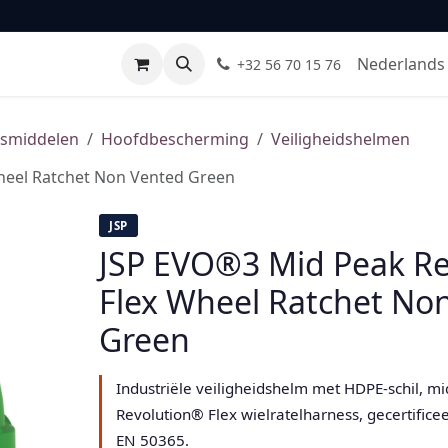
Leveranciers
Normen & certificaten
FAQ
Contact
Nederlands 
+32 56 70 15 76
gsmiddelen
Hoofdbescherming
Veiligheidshelmen
heel Ratchet Non Vented Green
JSP
JSP EVO®3 Mid Peak R
Flex Wheel Ratchet No
Green
Industriële veiligheidshelm met HDPE-schil, m
Revolution® Flex wielratelharness, gecertific
EN 50365.