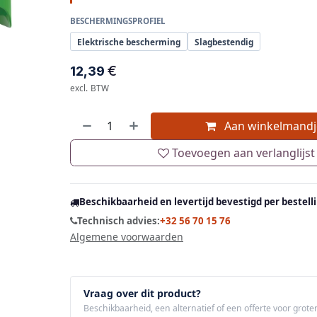
BESCHERMINGSPROFIEL
Elektrische bescherming
Slagbestendig
€
12,39
excl. BTW
Aan winkelmandj
Toevoegen aan verlanglijst
Beschikbaarheid en levertijd bevestigd per bestell
Technisch advies:
+32 56 70 15 76
Algemene voorwaarden
Vraag over dit product?
Beschikbaarheid, een alternatief of een offerte voor grote