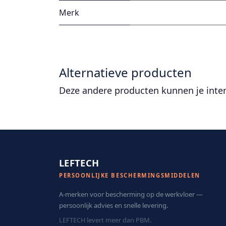
Merk
Alternatieve producten
Deze andere producten kunnen je inte
LEFTECH
PERSOONLIJKE BESCHERMINGSMIDDELEN
A-merken voor bescherming op de werkvloer —
persoonlijk advies en snelle levering.
LEFTECH levert meer dan PBM.