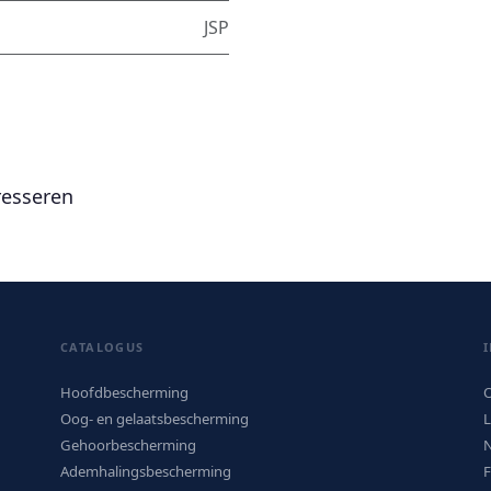
JSP
resseren
CATALOGUS
Hoofdbescherming
O
Oog- en gelaatsbescherming
L
Gehoorbescherming
N
Ademhalingsbescherming