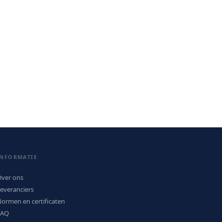
INFORMATIE
ver ons
everanciers
ormen en certificaten
FAQ