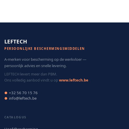
LEFTECH
PERSOONLIJKE BESCHERMINGSMIDDELEN
A-merken voor bescherming op de werkvloer —
persoonlijk advies en snelle levering.
LEFTECH levert meer dan PBM.
Ons volledig aanbod vindt u op
www.leftech.be
+32 56 70 15 76
●
info@leftech.be
●
CATALOGUS