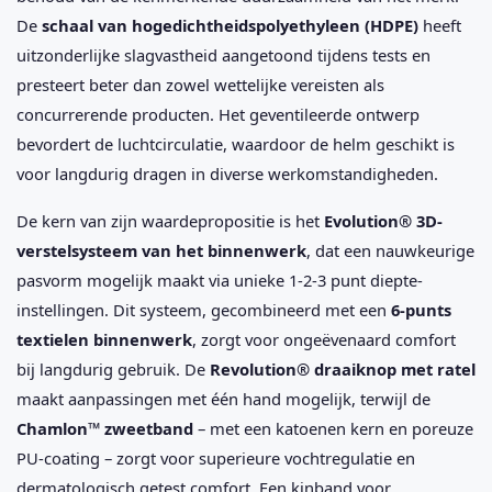
De
schaal van hogedichtheidspolyethyleen (HDPE)
heeft
uitzonderlijke slagvastheid aangetoond tijdens tests en
presteert beter dan zowel wettelijke vereisten als
concurrerende producten. Het geventileerde ontwerp
bevordert de luchtcirculatie, waardoor de helm geschikt is
voor langdurig dragen in diverse werkomstandigheden.
De kern van zijn waardepropositie is het
Evolution® 3D-
verstelsysteem van het binnenwerk
, dat een nauwkeurige
pasvorm mogelijk maakt via unieke 1-2-3 punt diepte-
instellingen. Dit systeem, gecombineerd met een
6-punts
textielen binnenwerk
, zorgt voor ongeëvenaard comfort
bij langdurig gebruik. De
Revolution® draaiknop met ratel
maakt aanpassingen met één hand mogelijk, terwijl de
Chamlon™ zweetband
– met een katoenen kern en poreuze
PU-coating – zorgt voor superieure vochtregulatie en
dermatologisch getest comfort. Een kinband voor