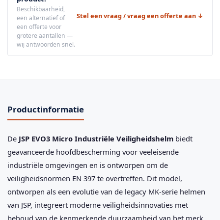
Beschikbaarheid,
Stel een vraag / vraag een offerte aan ↓
een alternatief of
een offerte voor
grotere aantallen —
wij antwoorden snel.
Productinformatie
De
JSP EVO3 Micro Industriële Veiligheidshelm
biedt
geavanceerde hoofdbescherming voor veeleisende
industriële omgevingen en is ontworpen om de
veiligheidsnormen EN 397 te overtreffen. Dit model,
ontworpen als een evolutie van de legacy MK-serie helmen
van JSP, integreert moderne veiligheidsinnovaties met
behoud van de kenmerkende duurzaamheid van het merk.