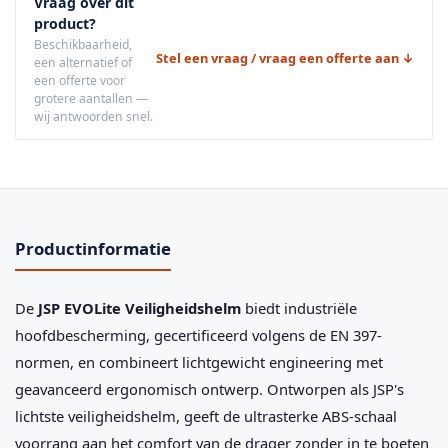
Vraag over dit
product?
Beschikbaarheid,
Stel een vraag / vraag een offerte aan ↓
een alternatief of
een offerte voor
grotere aantallen —
wij antwoorden snel.
Productinformatie
De
JSP EVOLite Veiligheidshelm
biedt industriële
hoofdbescherming, gecertificeerd volgens de EN 397-
normen, en combineert lichtgewicht engineering met
geavanceerd ergonomisch ontwerp. Ontworpen als JSP's
lichtste veiligheidshelm, geeft de ultrasterke ABS-schaal
voorrang aan het comfort van de drager zonder in te boeten