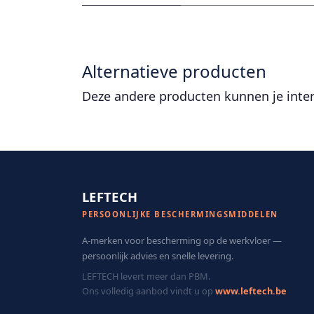
Alternatieve producten
Deze andere producten kunnen je inte
LEFTECH
PERSOONLIJKE BESCHERMINGSMIDDELEN
A-merken voor bescherming op de werkvloer —
persoonlijk advies en snelle levering.
LEFTECH levert meer dan PBM.
Ons volledig aanbod vindt u op
www.leftech.be