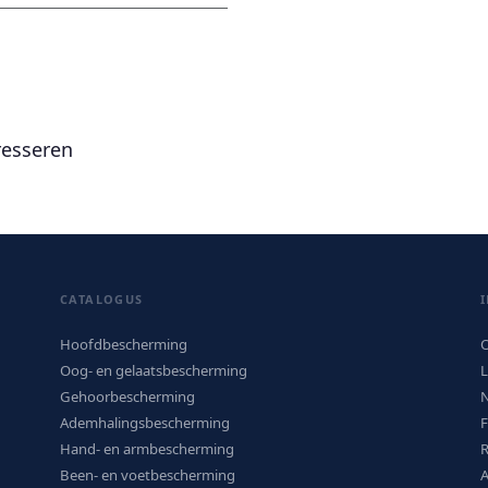
resseren
CATALOGUS
Hoofdbescherming
O
Oog- en gelaatsbescherming
L
Gehoorbescherming
N
Ademhalingsbescherming
Hand- en armbescherming
R
Been- en voetbescherming