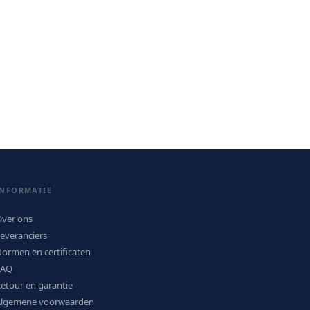
INFORMATIE
ver ons
everanciers
ormen en certificaten
FAQ
etour en garantie
Algemene voorwaarden