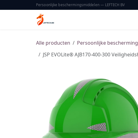
Overslaan naar inhoud
Persoonlijke beschermingsmiddelen — LEFTECH BV
Home
Catalogus
Over ons
Alle producten
Persoonlijke beschermin
JSP EVOLite® AJB170-400-300 Veiligheid