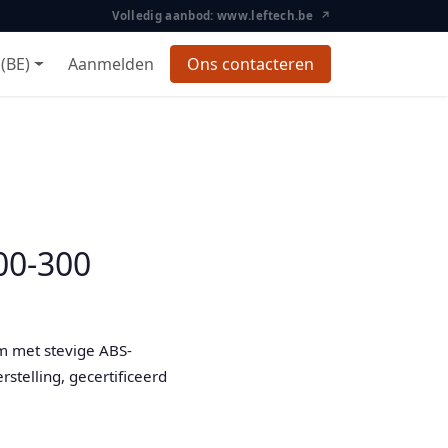
Volledig aanbod: www.leftech.be ↗
(BE)
Aanmelden
Ons contacteren
00-300
lm met stevige ABS-
rstelling, gecertificeerd