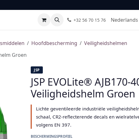
Leveranciers
Normen & certificaten
FAQ
Contact
Nederlands 
+32 56 70 15 76
gsmiddelen
Hoofdbescherming
Veiligheidshelmen
shelm Groen
JSP
JSP EVOLite® AJB170-4
Veiligheidshelm Groen
Lichte geventileerde industriële veiligheidshe
schaal, CR2-reflecterende decals en wielratelve
volgens EN 397.
BESCHERMINGSPROFIEL