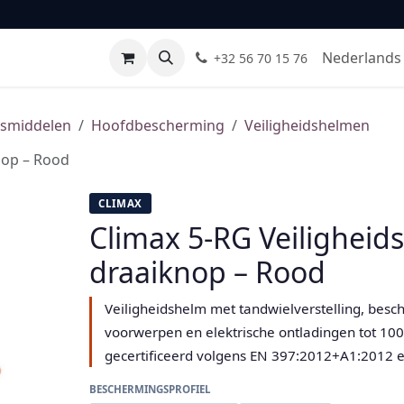
Leveranciers
Normen & certificaten
FAQ
Contact
Nederlands 
+32 56 70 15 76
gsmiddelen
Hoofdbescherming
Veiligheidshelmen
nop – Rood
CLIMAX
Climax 5-RG Veilighei
draaiknop – Rood
Veiligheidshelm met tandwielverstelling, besc
voorwerpen en elektrische ontladingen tot 100
gecertificeerd volgens EN 397:2012+A1:2012 
BESCHERMINGSPROFIEL