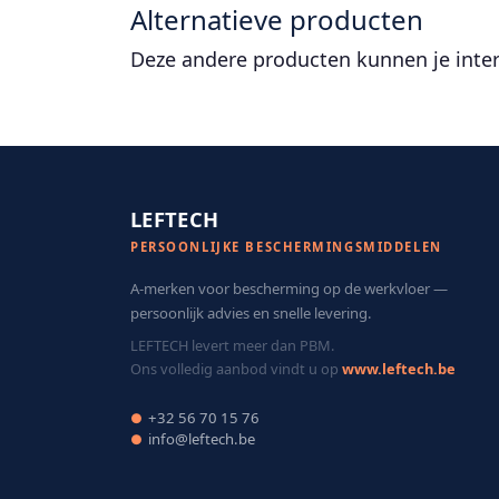
Alternatieve producten
Deze andere producten kunnen je inte
LEFTECH
PERSOONLIJKE BESCHERMINGSMIDDELEN
A-merken voor bescherming op de werkvloer —
persoonlijk advies en snelle levering.
LEFTECH levert meer dan PBM.
Ons volledig aanbod vindt u op
www.leftech.be
+32 56 70 15 76
●
info@leftech.be
●