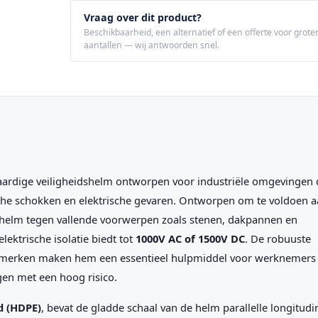
Vraag over dit product?
Beschikbaarheid, een alternatief of een offerte voor grote
aantallen — wij antwoorden snel.
ardige veiligheidshelm ontworpen voor industriële omgevingen 
he schokken en elektrische gevaren. Ontworpen om te voldoen 
helm tegen vallende voorwerpen zoals stenen, dakpannen en
elektrische isolatie biedt tot
1000V AC of 1500V DC
. De robuuste
nmerken maken hem een essentieel hulpmiddel voor werknemers 
en met een hoog risico.
d (HDPE)
, bevat de gladde schaal van de helm parallelle longitudi