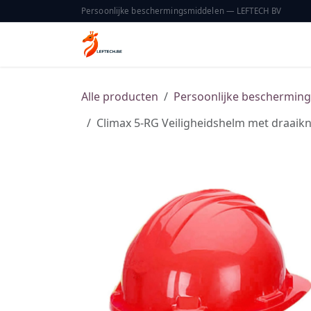
Overslaan naar inhoud
Persoonlijke beschermingsmiddelen — LEFTECH BV
Home
Catalogus
Over ons
Alle producten
Persoonlijke beschermin
Climax 5-RG Veiligheidshelm met draaik