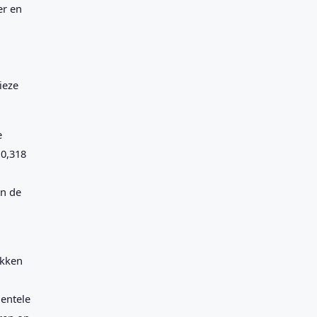
er en
ieze
e
 0,318
n de
ekken
entele