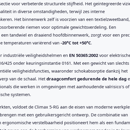
ctie voor verbeterde structurele stijfheid. Het geïntegreerde vizi
liteit in diverse omstandigheden, terwijl zes interne
keren. Het binnenwerk zelf is voorzien van een textielzweetband,
absorberende riemen voor optimale gewichtsverdeling. Een
a een tandwiel en draaiend hoofdbinnenwerk, zorgt voor een prec
eme temperaturen variërend van
-20°C tot +50°C
.
r industriële veiligheidshelmen en
EN 50365:2002
voor elektrisch
16/425 onder keuringsinstantie 0161. Met een gewicht van slechts
tiële veiligheidsfuncties, waaronder schokabsorptie dankzij het
werp van de schaal. Het
draagcomfort gedurende de hele dag
e
onals die werken in omgevingen met aanhoudende valrisico's of
rische systemen.
ten, voldoet de Climax 5-RG aan de eisen van moderne werkpl
e brengen met een gebruikersgericht ontwerp. De combinatie van
n ergonomische verstelbaarheid positioneert hem als een fundam