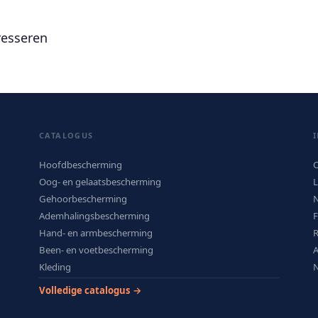
resseren
CATALOGUS
Hoofdbescherming
O
Oog- en gelaatsbescherming
L
Gehoorbescherming
N
Ademhalingsbescherming
Hand- en armbescherming
R
Been- en voetbescherming
Kleding
N
Volledige catalogus →