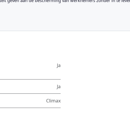
riteit geven aan de bescherming van werknemers zonder in te leve
Ja
Ja
Climax