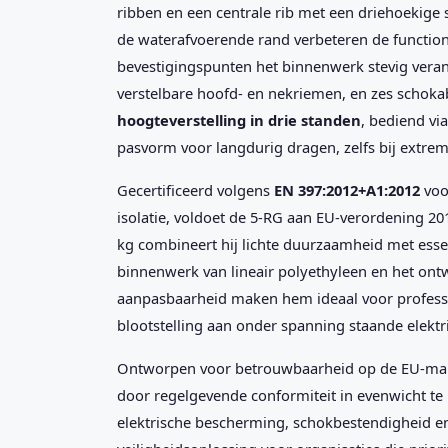
ribben en een centrale rib met een driehoekige se
de waterafvoerende rand verbeteren de functiona
bevestigingspunten het binnenwerk stevig veran
verstelbare hoofd- en nekriemen, en zes schok
hoogteverstelling in drie standen
, bediend vi
pasvorm voor langdurig dragen, zelfs bij extr
Gecertificeerd volgens
EN 397:2012+A1:2012
voo
isolatie, voldoet de 5-RG aan EU-verordening 20
kg combineert hij lichte duurzaamheid met essen
binnenwerk van lineair polyethyleen en het ont
aanpasbaarheid maken hem ideaal voor professi
blootstelling aan onder spanning staande elekt
Ontworpen voor betrouwbaarheid op de EU-mark
door regelgevende conformiteit in evenwicht t
elektrische bescherming, schokbestendigheid e