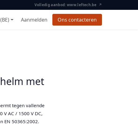
Volledig aanbod: www.leftech.be ↗
(BE)
Aanmelden
Ons contacteren
dshelm met
hermt tegen vallende
0 V AC / 1500 V DC,
en EN 50365:2002.