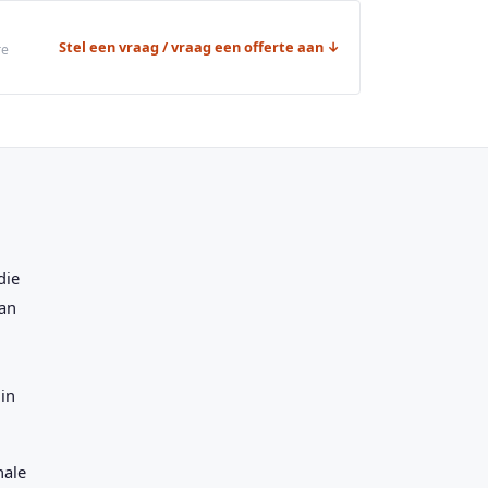
Stel een vraag / vraag een offerte aan ↓
re
die
aan
in
nale