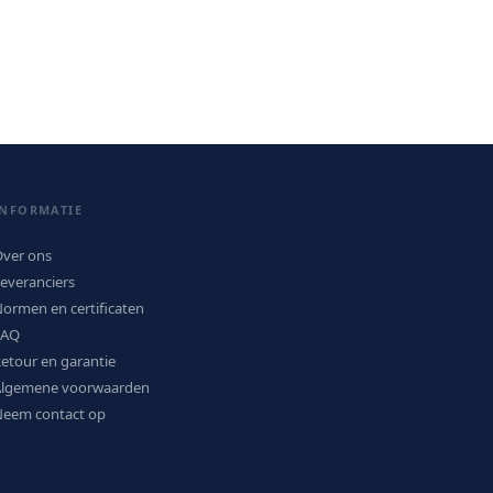
INFORMATIE
ver ons
everanciers
ormen en certificaten
FAQ
etour en garantie
Algemene voorwaarden
eem contact op