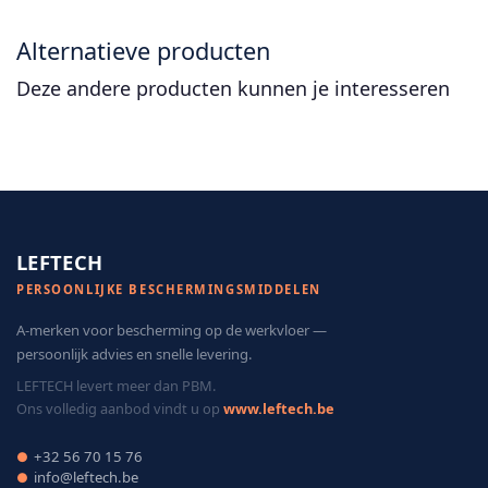
Alternatieve producten
Deze andere producten kunnen je interesseren
LEFTECH
PERSOONLIJKE BESCHERMINGSMIDDELEN
A-merken voor bescherming op de werkvloer —
persoonlijk advies en snelle levering.
LEFTECH levert meer dan PBM.
Ons volledig aanbod vindt u op
www.leftech.be
+32 56 70 15 76
●
info@leftech.be
●