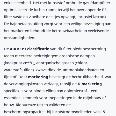
enkele eenheid. Het met kunststof omhulde gas-/dampfilter
optimaliseert de luchtstroom, terwijl het overlappende P3
filter vaste en vloeibare deeltjes opvangt, inclusief lasrook.
De bajonetaansluiting zorgt voor een veilige bevestiging aan
het masker en behoudt de betrouwbaarheid in veeleisende
omstandigheden.
De
ABEK1P3 classificatie
van dit filter biedt bescherming
tegen meerdere bedreigingen: organische dampen
(kookpunt >65°C), anorganische gassen (chloor,
waterstofsulfide), zwaveldioxide, ammoniakderivaten en
fijnstof. De
R markering
bevestigt de herbruikbaarheid, wat
de vervangingskosten verlaagt, terwijl de
D markering
specifiek is voor blootstelling aan dolomietstof – een
essentieel kenmerk voor toepassingen in de mijnbouw of
bouw. Rigoureuze testen valideren de
beschermingscapaciteit bij luchtstroomsnelheden van 15