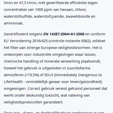
l/min en 47,5 l/min, met geverifieerde efficiëntie tegen
concentraties van 1000 ppm van hexaan, chloor,
waterstofsulfide, waterstofcyanide, zwaveldioxide en
ammoniak.
Gecertificeerd volgens
EN 14387:2004+A1:2008
en conform
EU Verordening 2016/425 (controle-instantie 0082), voldoet
het filter aan strenge Europese veiligheidsnormen. Het is
ontworpen voor industriële omgevingen waar lassen,
chemische handling of minerale verwerking plaatsvindt,
hoewel het gebruik is uitgesloten in zuurstofarme
atmosferen (<19,5%) of IDLH (Immediately Dangerous to
Life/Health - onmiddellijk gevaar voor leven/gezondheid)
omgevingen. Correct gebruik vereist getraind personeel dat
werkt onder deskundig toezicht, wat naleving van
veiligheidsprotocollen garandeert.
Door gas-, damp- en deeltjesfiltratie te combineren in een