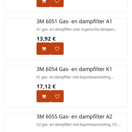
3M 6051 Gas- en dampfilter A1
A1 gas- en dampfilter voor organische dampen
(kookpunt >65 °C), compatibel met 3M 6000, 6500 en
13,92
€
7500 serie herbruikbare halfgelaats- en
volgelaatsmaskers, CE-goedgekeurd volgens EN
143:2000.
3M 6054 Gas- en dampfilter K1
K1 gas- en dampfilter met bajonetaansluiting,
beschermt tegen organische gassen en dampen en
17,12
€
middelhoge niveaus van stof en olie-/waternevels, CE-
goedgekeurd volgens EN143:2000.
3M 6055 Gas- en dampfilter A2
A2 gas- en dampfilter met bajonetaansluiting, CE-
goedgekeurd voor bescherming tegen een breed scala