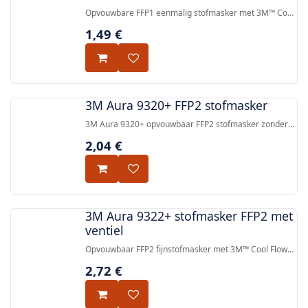
Opvouwbare FFP1 eenmalig stofmasker met 3M™ Cool
Flow™ uitademingsventiel, ontworpen 3-
1,49
€
paneelconstructie en lage ademweerstand-
filtertechnologie. CE-goedgekeurd, EN
149:2001+A1:2009 FFP1 NR.
3M Aura 9320+ FFP2 stofmasker
3M Aura 9320+ opvouwbaar FFP2 stofmasker zonder
uitademingsventiel, goedgekeurd volgens EN
2,04
€
149:2001+A1:2009, individueel verpakt voor hygiëne.
3M Aura 9322+ stofmasker FFP2 met
ventiel
Opvouwbaar FFP2 fijnstofmasker met 3M™ Cool Flow™
uitademingsventiel, lage-weerstand filtertechnologie
2,72
€
en 3-panelenontwerp voor een betere pasvorm en
ademhalingscomfort. CE-goedgekeurd, EN
149:2001+A1:2009 FFP2 NR.