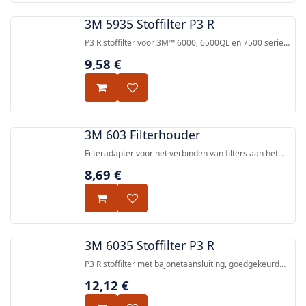
3M 5935 Stoffilter P3 R
P3 R stoffilter voor 3M™ 6000, 6500QL en 7500 serie
halfgelaatsmaskers en volgelaatsmaskers met
9,58
€
bajonetaansluiting, CE-gekeurd voor deeltjesmilieus
volgens EN143:2000.
3M 603 Filterhouder
Filteradapter voor het verbinden van filters aan het
masker, compatibel met 3M™ 5000 Series Filters en
8,69
€
3M™ Pre-Filterhouder 502.
3M 6035 Stoffilter P3 R
P3 R stoffilter met bajonetaansluiting, goedgekeurd
volgens EN143:2000, voor gebruik met 3M half- en
12,12
€
volgelaatsmaskers.