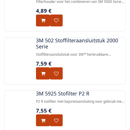
Filterhouder voor het combineren van 3M 5000 Series
deeltjesfilters met 3M 6000 Series gas- en
4,89
€
dampcartridges op 3M herbruikbare
ademhalingsmaskers.
3M 502 Stoffilteraansluitstuk 2000
Serie
Stoffilteraansluitstuk voor 3M™ herbruikbare
ademhalingsmaskers, ontworpen voor snelle en
7,59
€
eenvoudige bevestiging aan bepaalde 3M™
bajonetsluitfilter.
3M 5925 Stofilter P2 R
P2 R stofilter met bajonetaansluiting voor gebruik met
3M™ 6000, 6500QL, 7500 en FF-400 serie herbruikbare
7,55
€
ademhalingsbeschermers — CE goedgekeurd volgens
EN143:2000.