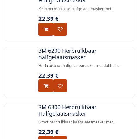
Halfgelaatsmasker
Klein herbruikbaar halfgelaatsmasker met
bajonetaansluiting voor filters, lichtgewicht elastomeer
22,39
€
masker en dubbele-filterontwerp voor bescherming
tegen gassen, dampen en deeltjes. CE-goedgekeurd,
EN 140:1998.
3M 6200 Herbruikbaar
halfgelaatsmasker
Herbruikbaar halfgelaatsmasker met dubbele
bajonetaansluiting voor filters, laag profiel en 4-punts
22,39
€
hoofdbescherming voor bescherming tegen deeltjes,
gassen en dampen.
3M 6300 Herbruikbaar
Halfgelaatsmasker
Groot herbruikbaar halfgelaatsmasker met
bajonetaansluiting voor filters, dat bescherming biedt
22,39
€
tegen gassen, dampen en deeltjes.