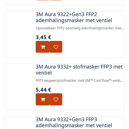
3M Aura 9322+Gen3 FFP2
ademhalingsmasker met ventiel
Opvouwbaar FFP2 eenmalig ademhalingsmasker met
Cool Flow™ Comfort uitademingsklep, ontworpen voor
3,45
€
comfortabel ademen en betrouwbare
deeltjesbescherming.
3M Aura 9332+ stofmasker FFP3 met
ventiel
FFP3 wegwerpstofmasker met 3M™ Cool Flow™-ventiel,
99% deeltjesfiltratie, 3-panelenontwerp voor een
5,44
€
stevige en comfortabele pasvorm. Voldoet aan EN
149:2001 + A1:2009.
3M Aura 9332+Gen3 FFP3
ademhalingsmasker met ventiel