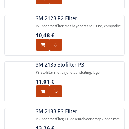
3M 2128 P2 Filter
P2 R deeltjesfilter met bayonetaansluiting, compatibel
met 3M™ 6000, 6500QL en 7500 Series half- en
10,48
€
volgelaatsmaskers, goedgekeurd volgens EN
143:2000.
3M 2135 Stofilter P3
P3-stofilter met bajonetaansluiting, lage
ademweerstand, vlamvertragend, goedgekeurd
11,01
€
volgens EN 149:2001+A1:2009.
3M 2138 P3 Filter
P3 R deeltjesfilter, CE-gekeurd voor omgevingen met
zwevende deeltjes, compatibel met 3M™ 6000, 6500QL
13,26
€