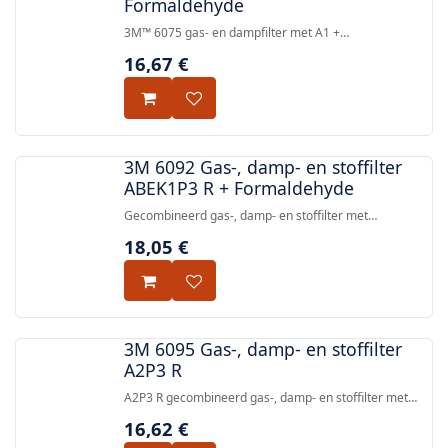
Formaldehyde
3M™ 6075 gas- en dampfilter met A1 +
formaldehydebescherming, compatibel met 3M™
16,67
€
6000-, 6500- en 7500-serie halfgelaats- en
volgelaatsmasker voor hergebruik.
3M 6092 Gas-, damp- en stoffilter
ABEK1P3 R + Formaldehyde
Gecombineerd gas-, damp- en stoffilter met
A1B1E1K1P3 R-classificatie en extra
18,05
€
formaldehydenbescherming, CE-gekeurd volgens EN
14387:2004 + A1:2008, compatibel met 3M
herbruikbare halfgelaats- en volgelaatsmaskers via
bajonetaansluiting.
3M 6095 Gas-, damp- en stoffilter
A2P3 R
A2P3 R gecombineerd gas-, damp- en stoffilter met
bajonetaansluiting, CE-goedgekeurd volgens EN
16,62
€
14387:2004 + A1:2008 voor bescherming tegen