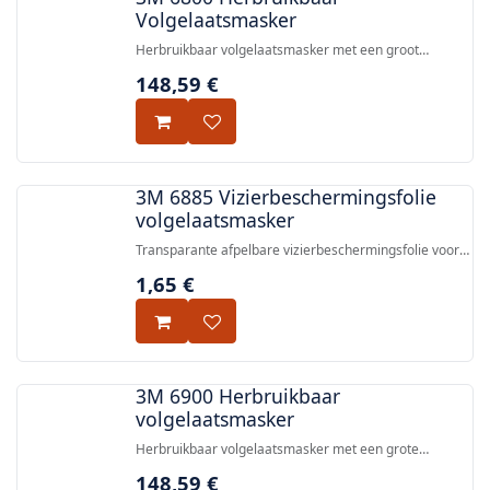
Volgelaatsmasker
Herbruikbaar volgelaatsmasker met een groot
polycarbonaat lens, 4-punts hoofdband en 3M™ Cool
148,59
€
Flow™-klep, goedgekeurd volgens EN 136:1998 Klasse
1.
3M 6885 Vizierbeschermingsfolie
volgelaatsmasker
Transparante afpelbare vizierbeschermingsfolie voor
3M 6000 Series volgelaatsmaskers, die de lens
1,65
€
beschermt tegen krassen, splinters en stof.
3M 6900 Herbruikbaar
volgelaatsmasker
Herbruikbaar volgelaatsmasker met een grote
polycarbonaatlens, 4-punts harnas en 3M™ Cool Flow™
148,59
€
klep, goedgekeurd volgens EN 136:1998 (Klasse 1).