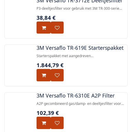
3M Versaflo TR-3712E Deeltjesfilter
P3-deeltjesfilter voor gebruik met 3M TR-300-serie
aangedreven ademhalingsbeschermingssysteem.
38,84
€
3M Versaflo TR-619E Starterspakket
Starterspakket met aangedreven
luchtfilterademhalingsapparaat met TR-602E turbo-
1.844,79
€
eenheid, A2P-filter, batterij met hoge capaciteit, BT-30
ademhalingsslang en Easy Clean riem — goedgekeurd
volgens EN 12941 TH2/TH3 afhankelijk van het
gebruikte hoofddeksel.
3M Versaflo TR-6310E A2P Filter
A2P gecombineerd gas/damp- en deeltjesfilter voor
3M Versaflo TR-600 en TR-800 aangedreide
102,39
€
luchtreinigingsademhoudende systemen, goedgekeurd
volgens CE.