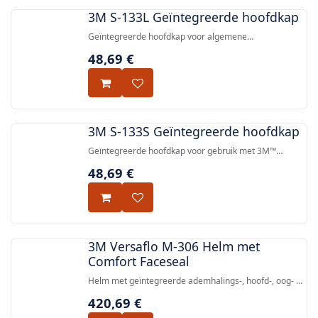
3M S-133L Geïntegreerde hoofdkap
Geïntegreerde hoofdkap voor algemene
stoftoepassingen, direct klaar voor gebruik zonder
48,69
€
montage en met uitstekende neerwaartse zicht.
3M S-133S Geïntegreerde hoofdkap
Geïntegreerde hoofdkap voor gebruik met 3M™
Versaflo™ aangedreven en beademingsluchtmaskers,
48,69
€
met beperkte hoofd- en gezichtsbedekking met oog- en
gezichtsbescherming tegen lage-energie-
inspanningen, vloeistofspatten en stof (EN 166:2:F:3).
3M Versaflo M-306 Helm met
Comfort Faceseal
Helm met geïntegreerde ademhalings-, hoofd-, oog- en
gelaatsbescherming, ontworpen voor gebruik met 3M
420,69
€
Versaflo powered air en supplied air systemen. Voldoet