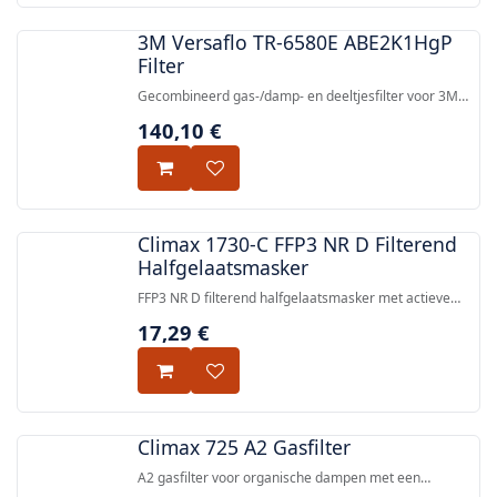
3M Versaflo TR-6580E ABE2K1HgP
Filter
Gecombineerd gas-/damp- en deeltjesfilter voor 3M
Versaflo TR-600 en TR-800 aangedreven
140,10
€
luchtzuiveringsademhalingssystemen, dat
bescherming biedt tegen organische dampen, zure
gassen, ammoniak, kwikdamp en deeltjes.
Climax 1730-C FFP3 NR D Filterend
Halfgelaatsmasker
FFP3 NR D filterend halfgelaatsmasker met actieve
koolstoflaag en uitademingsklep, beschermt tegen
17,29
€
vaste en vloeibare deeltjes en lasozon. Gecertificeerd
volgens EN 149:2001+A1:2009.
Climax 725 A2 Gasfilter
A2 gasfilter voor organische dampen met een