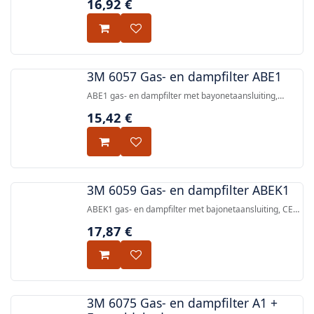
16,92
€
aan organische dampen (kookpunt >65 °C) en
compatibel met 3M 6000-, 6500- en 7500-serie
herbruikbare halfgelaats- en volgelaatsmaskers.
3M 6057 Gas- en dampfilter ABE1
ABE1 gas- en dampfilter met bayonetaansluiting,
beschermt tegen organische dampen, anorganische
15,42
€
gassen en zure gassen. CE-gecertificeerd volgens
EN143:2000.
3M 6059 Gas- en dampfilter ABEK1
ABEK1 gas- en dampfilter met bajonetaansluiting, CE-
gekeurd voor bescherming tegen een breed scala aan
17,87
€
gassen en dampen, compatibel met 3M 6000-, 6500-
en 7500-serie herbruikbare half- en
volgelaatsmaskers.
3M 6075 Gas- en dampfilter A1 +