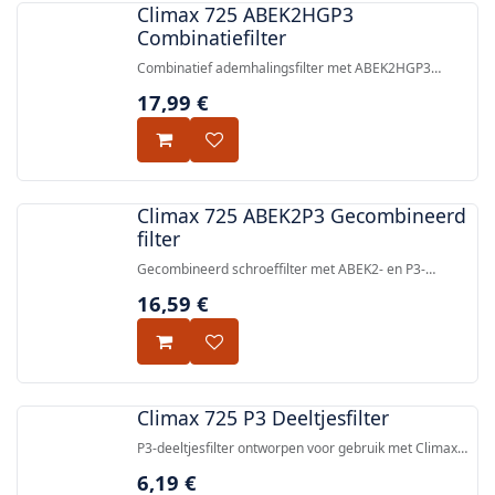
Climax 725 ABEK2HGP3
Combinatiefilter
Combinatief ademhalingsfilter met ABEK2HGP3
meervoudige gasbescherming en P3
17,99
€
deeltjesbescherming, compatibel met Climax 731-S en
731-C maskers via standaard DIN-schroefdraad (EN
148-1).
Climax 725 ABEK2P3 Gecombineerd
filter
Gecombineerd schroeffilter met ABEK2- en P3-
bescherming tegen organische, anorganische, zure en
16,59
€
ammoniakgassen plus vaste en vloeibare deeltjes,
compatibel met maskers 731-S en 731-C via standaard
DIN-schroefdraad (EN 148-1).
Climax 725 P3 Deeltjesfilter
P3-deeltjesfilter ontworpen voor gebruik met Climax
731-S en 731-C gelaatsmaskers en elk masker met een
6,19
€
standaard DIN-schroefverbinding (EN 148/1).