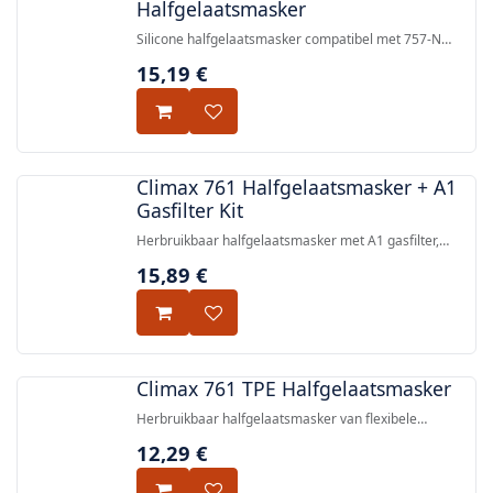
Halfgelaatsmasker
Silicone halfgelaatsmasker compatibel met 757-N
filters via bajonetaansluiting, biedt bescherming tegen
15,19
€
gassen, dampen en deeltjes. Gecertificeerd volgens EN
140:1998.
Climax 761 Halfgelaatsmasker + A1
Gasfilter Kit
Herbruikbaar halfgelaatsmasker met A1 gasfilter,
beschermt tegen organische gassen, dampen en
15,89
€
deeltjes. EN 140:1998 gecertificeerd.
Climax 761 TPE Halfgelaatsmasker
Herbruikbaar halfgelaatsmasker van flexibele
thermoplastische rubber, compatibel met Climax 760
12,29
€
filters voor bescherming tegen gassen, dampen, stof,
nevel en rook. Gecertificeerd volgens EN 140:1998.