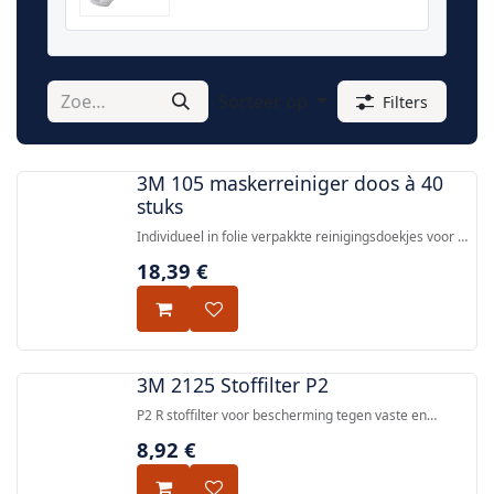
Sorteer op
Filters
3M 105 maskerreiniger doos à 40
stuks
Individueel in folie verpakkte reinigingsdoekjes voor de
maskerafdichting van herbruikbare 3M half- en
18,39
€
volgelaatsmaskers — doos à 40 stuks.
3M 2125 Stoffilter P2
P2 R stoffilter voor bescherming tegen vaste en
vloeibare deeltjes, compatibel met 3M™ 6000 en 7000
8,92
€
series ademhalingsmaskers, met bajonetaansluiting.