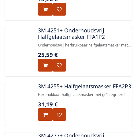
en 7500 serie half- en volgelaatsmaskers.
3M 4251+ Onderhoudsvrij
Halfgelaatsmasker FFA1P2
Onderhoudsvrij herbruikbaar halfgelaatsmasker met
geïntegreerde FFA1P2 R D-filters, beschermend tige
25,59
€
organische dampen en deeltjes. Voldoet aan EN
405:2001+A1:2009.
3M 4255+ Halfgelaatsmasker FFA2P3
Herbruikbaar halfgelaatsmasker met geïntegreerde
A2P3-filters voor bescherming tegen organische
31,19
€
gassen, dampen en fijne deeltjes.
3M 4277+ Onderhoudsvrij