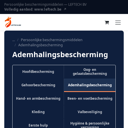
Overslaan naar inhoud
Persoonlijke beschermingsmiddelen — LEFTECH BV
Volledig aanbod: www.leftech.be ↗
...
Persoonlijke beschermingsmiddelen
Ademhalingsbescherming
Ademhalingsbescherming
Oog- en
Hoofdbescherming
gelaatsbescherming
Gehoorbescherming
Ademhalingsbescherming
Hand- en armbescherming
Been- en voetbescherming
Kleding
Valbeveiliging
Hygiëne & persoonlijke
Eerste hulp
verzorging