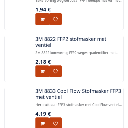
Bekervormig wegwerpbaar FFP1 deeltjesmasker met
Cool Flow™ uitademventiel, dat betrouwbare
1,94
€
bescherming biedt tegen fijne deeltjes.
3M 8822 FFP2 stofmasker met
ventiel
3M 8822 komvormig FFP2 wegwerpademfilter met
Cool Flow™ uitademventiel, dat bescherming biedt
2,18
€
tegen fijn stof en op olie/water gebaseerde nevels.
Voldoet aan EN 149:2001+A1:2009 FFP2 NR D.
3M 8833 Cool Flow Stofmasker FFP3
met ventiel
Herbruikbaar FFP3-stofmasker met Cool Flow-ventiel
voor betrouwbare bescherming tegen hoge
4,19
€
concentraties stof, nevel en metaalrook — 99%
deeltjesfiltratie.