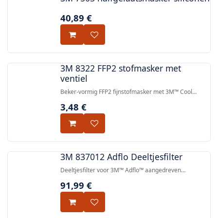
40,89
€
3M 8322 FFP2 stofmasker met
ventiel
Beker-vormig FFP2 fijnstofmasker met 3M™ Cool
Flow™ uitademventiel voor comfortabele bescherming
3,48
€
tegen stof en nevel.
3M 837012 Adflo Deeltjesfilter
Deeltjesfilter voor 3M™ Adflo™ aangedreven
ademhalingsbeschermingssystemen (PAPR), geleverd
91,99
€
als set van 2 stuks.