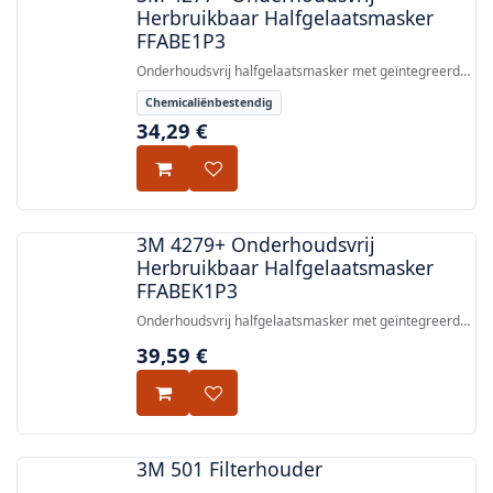
Herbruikbaar Halfgelaatsmasker
FFABE1P3
Onderhoudsvrij halfgelaatsmasker met geïntegreerde
FFABE1P3 R D-filters, beschermend tegen organische
Chemicaliënbestendig
dampen, anorganische en zure gassen, en deeltjes. EN
34,29
€
405:2001+A1:2009.
3M 4279+ Onderhoudsvrij
Herbruikbaar Halfgelaatsmasker
FFABEK1P3
Onderhoudsvrij halfgelaatsmasker met geïntegreerde
FFABEK1P3 filters, bescherming tegen organische
39,59
€
dampen, anorganische en zure gassen, ammoniak en
deeltjes. EN 405:2001+A1:2009.
3M 501 Filterhouder