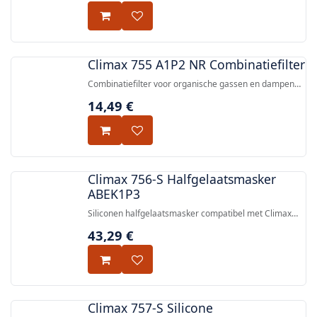
Climax 755 A1P2 NR Combinatiefilter
Combinatiefilter voor organische gassen en dampen
(kookpunt > 65 °C) en fijn stof/aerosolen, compatibel
14,49
€
met Climax ademhalingsmaskers 755, 756 en 810,
gecertificeerd volgens EN 14387:2004+A1:2008.
Climax 756-S Halfgelaatsmasker
ABEK1P3
Siliconen halfgelaatsmasker compatibel met Climax
755 en 756 filters, biedt ABEK1P3 gecombineerde gas-
43,29
€
en deeltjesbescherming, gecertificeerd volgens EN
140:1998.
Climax 757-S Silicone