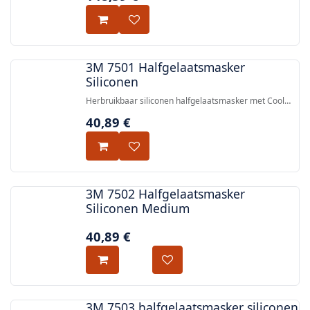
3M 7501 Halfgelaatsmasker
Siliconen
Herbruikbaar siliconen halfgelaatsmasker met Cool
Flow™ uitademingsventiel, lage ademweerstand en
40,89
€
bajonetaansluiting — EN 140:1998.
3M 7502 Halfgelaatsmasker
Siliconen Medium
40,89
€
3M 7503 halfgelaatsmasker siliconen