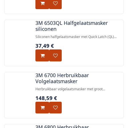
3M 6503QL Halfgelaatsmasker
siliconen
Siliconen halfgelaatsmasker met Quick Latch (QL)
mechanisme, compatibel met 3M™ Bayonet gas-,
37,49
€
damp- en deeltjesfilters.
3M 6700 Herbruikbaar
Volgelaatsmasker
Herbruikbaar volgelaatsmasker met groot
polycarbonaat vizier, 4-punts hoofdband, Cool Flow™-
148,59
€
klep en bajonetaansluiting voor filters — EN 136:1998
Klasse 1.
3M 6800 Herbruikbaar