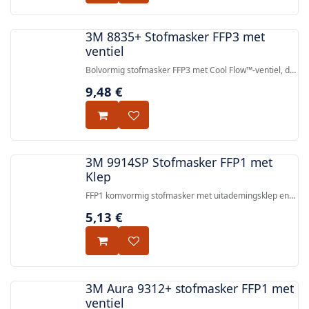
3M 8835+ Stofmasker FFP3 met
ventiel
Bolvormig stofmasker FFP3 met Cool Flow™-ventiel, dat
betrouwbare bescherming biedt tegen stof, nevel en
9,48
€
metalen dampen met lage ademweerstand.
3M 9914SP Stofmasker FFP1 met
Klep
FFP1 komvormig stofmasker met uitademingsklep en
actieve koolstoflaag voor verlichting van hinderlijke
5,13
€
geuren en lage concentraties organische dampen.
3M Aura 9312+ stofmasker FFP1 met
ventiel