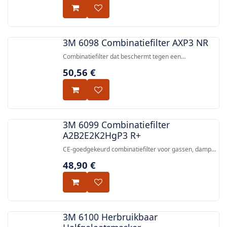
organische dampen en deeltjes.
3M 6098 Combinatiefilter AXP3 NR
Combinatiefilter dat beschermt tegen een
verscheidenheid aan dampen, gassen en deeltjes, met
50,56
€
een laag profiel en lage inademingsweerstand.
3M 6099 Combinatiefilter
A2B2E2K2HgP3 R+
CE-goedgekeurd combinatiefilter voor gassen, dampen
en deeltjes (A2B2E2K2HgP3 + formaldehyde) voor
48,90
€
gebruik met 3M herbruikbare halfgelaats- en
volgelaatsmaskers.
3M 6100 Herbruikbaar