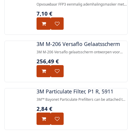
Opvouwbaar FFP3 eenmalig ademhalingsmasker met
Cool Flow™ Comfort uitademingsventiel, 3-
7,10
€
panelenontwerp en Advanced Electret filtermedia,
conform EN 149:2001+A1:2009.
3M M-206 Versaflo Gelaatsscherm
3M M-206 Versaflo gelaatsscherm ontworpen voor
gebruik met 3M™ Versaflo™ aangedreven
256,49
€
ademhalingssystemen en 3M™
toevoerademhalingsapparatuur, met verstelbare
binnenvoering en een deflector voor
luchtstroomregeling.
3M Particulate Filter, P1 R, 5911
3M™ Bayonet Particulate Prefilters can be attached to
3M™ Bayonet Gas & Vapour Filters 6000 series to
2,84
€
provide particulate protection from certain solid and
liquid particles when used with 3M™ Bayonet Reusable
Respirators. Use the 3M™ Filter Retainer 501 to attach
one filter to each gas/vapour filter.