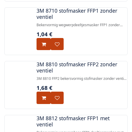
3M 8710 stofmasker FFP1 zonder
ventiel
Bekervormig wegwerpdeeltjesmasker FFP1 zonder
uitademingsventiel, biedt betrouwbare bescherming
1,04
€
tegen fijne deeltjes. CE-goedgekeurd, EN
149:2001+A1:2009 FFP1 NR.
3M 8810 stofmasker FFP2 zonder
ventiel
3M 8810 FFP2 bekersvormig stofmasker zonder ventiel
— betrouwbare bescherming tegen fijne deeltjes, EN
1,68
€
149:2001+A1:2009 FFP2 NR.
3M 8812 stofmasker FFP1 met
ventiel