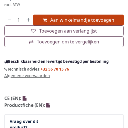
CLIMAX
Climax 761 TPE Halfgelaatsmasker
Herbruikbaar halfgelaatsmasker van flexibele
thermoplastische rubber, compatibel met Climax 760
filters voor bescherming tegen gassen, dampen, stof,
nevel en rook. Gecertificeerd volgens EN 140:1998.
€
12,29
excl. BTW