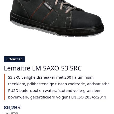
LEMAITRE
Lemaitre LM SAXO S3 SRC
S3 SRC veiligheidssneaker met 200 J aluminium
teenklem, prikbestendige tussen zooltrede, antistatische
PU2D buitenzool en waterafstotend volle-grain leer
bovenwerk, gecertificeerd volgens EN ISO 20345:2011.
€
86,29
excl. BTW