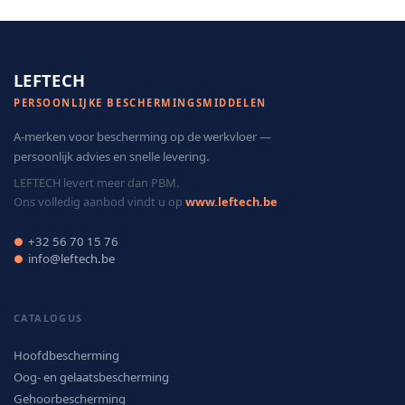
LEFTECH
PERSOONLIJKE BESCHERMINGSMIDDELEN
A-merken voor bescherming op de werkvloer —
persoonlijk advies en snelle levering.
LEFTECH levert meer dan PBM.
Ons volledig aanbod vindt u op
www.leftech.be
+32 56 70 15 76
●
info@leftech.be
●
CATALOGUS
Hoofdbescherming
Oog- en gelaatsbescherming
Gehoorbescherming