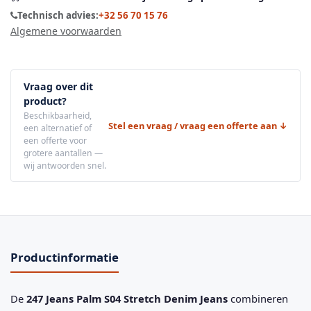
Technisch advies:
+32 56 70 15 76
Algemene voorwaarden
Vraag over dit
product?
Beschikbaarheid,
Stel een vraag / vraag een offerte aan ↓
een alternatief of
een offerte voor
grotere aantallen —
wij antwoorden snel.
Productinformatie
De
247 Jeans Palm S04 Stretch Denim Jeans
combineren