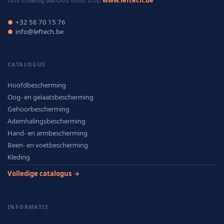
Ons volledig aanbod vindt u op
www.leftech.be
+32 56 70 15 76
●
info@leftech.be
●
CATALOGUS
Hoofdbescherming
Oog- en gelaatsbescherming
Gehoorbescherming
Ademhalingsbescherming
Hand- en armbescherming
Been- en voetbescherming
Kleding
Volledige catalogus →
INFORMATIE