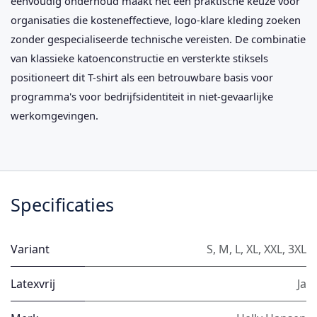
eenvoudig onderhoud maakt het een praktische keuze voor
organisaties die kosteneffectieve, logo-klare kleding zoeken
zonder gespecialiseerde technische vereisten. De combinatie
van klassieke katoenconstructie en versterkte stiksels
positioneert dit T-shirt als een betrouwbare basis voor
programma's voor bedrijfsidentiteit in niet-gevaarlijke
werkomgevingen.
Specificaties
Variant
S
,
M
,
L
,
XL
,
XXL
,
3XL
Latexvrij
Ja