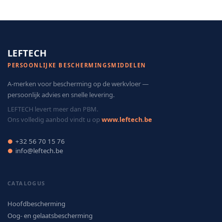
LEFTECH
PERSOONLIJKE BESCHERMINGSMIDDELEN
A-merken voor bescherming op de werkvloer —
persoonlijk advies en snelle levering.
LEFTECH levert meer dan PBM.
Ons volledig aanbod vindt u op
www.leftech.be
+32 56 70 15 76
●
info@leftech.be
●
CATALOGUS
Hoofdbescherming
Oog- en gelaatsbescherming