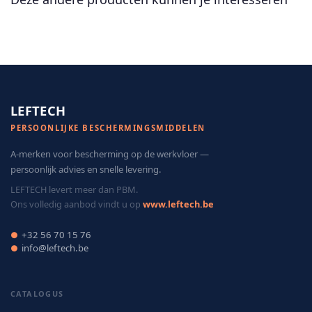
LEFTECH
PERSOONLIJKE BESCHERMINGSMIDDELEN
A-merken voor bescherming op de werkvloer —
persoonlijk advies en snelle levering.
LEFTECH levert meer dan PBM.
Ons volledig aanbod vindt u op
www.leftech.be
+32 56 70 15 76
●
info@leftech.be
●
CATALOGUS