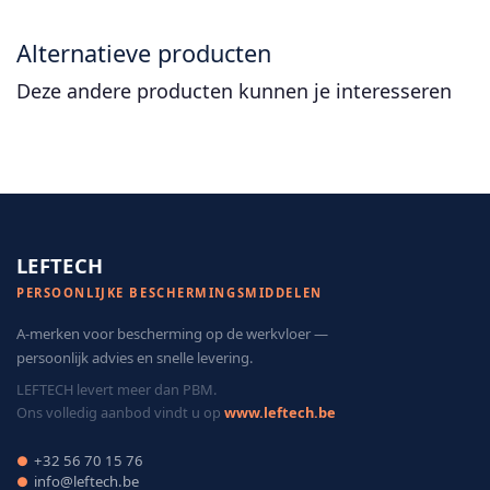
Alternatieve producten
Deze andere producten kunnen je interesseren
LEFTECH
PERSOONLIJKE BESCHERMINGSMIDDELEN
A-merken voor bescherming op de werkvloer —
persoonlijk advies en snelle levering.
LEFTECH levert meer dan PBM.
Ons volledig aanbod vindt u op
www.leftech.be
+32 56 70 15 76
●
info@leftech.be
●