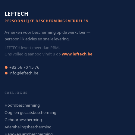
LEFTECH
PERSOONLIJKE BESCHERMINGSMIDDELEN
A-merken voor bescherming op de werkvloer —
persoonlijk advies en snelle levering.
LEFTECH levert meer dan PBM.
Ons volledig aanbod vindt u op
www.leftech.be
+32 56 70 15 76
●
info@leftech.be
●
CATALOGUS
Hoofdbescherming
Oog- en gelaatsbescherming
Gehoorbescherming
Ademhalingsbescherming
Hand- en armbescherming