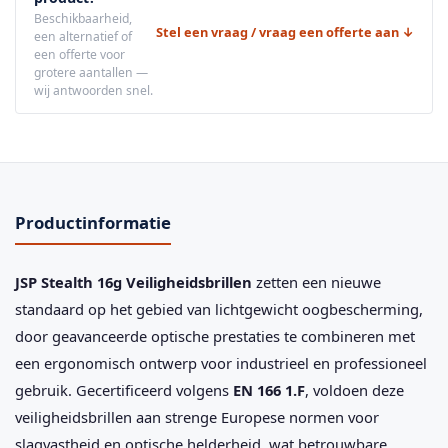
Beschikbaarheid,
Stel een vraag / vraag een offerte aan ↓
een alternatief of
een offerte voor
grotere aantallen —
wij antwoorden snel.
Productinformatie
JSP Stealth 16g Veiligheidsbrillen
zetten een nieuwe
standaard op het gebied van lichtgewicht oogbescherming,
door geavanceerde optische prestaties te combineren met
een ergonomisch ontwerp voor industrieel en professioneel
gebruik. Gecertificeerd volgens
EN 166 1.F
, voldoen deze
veiligheidsbrillen aan strenge Europese normen voor
slagvastheid en optische helderheid, wat betrouwbare