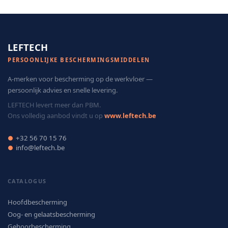
LEFTECH
PERSOONLIJKE BESCHERMINGSMIDDELEN
A-merken voor bescherming op de werkvloer —
persoonlijk advies en snelle levering.
LEFTECH levert meer dan PBM.
Ons volledig aanbod vindt u op
www.leftech.be
+32 56 70 15 76
●
info@leftech.be
●
CATALOGUS
Hoofdbescherming
Oog- en gelaatsbescherming
Gehoorbescherming