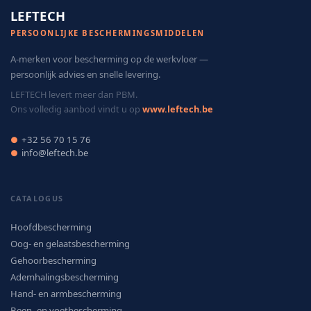
LEFTECH
PERSOONLIJKE BESCHERMINGSMIDDELEN
A-merken voor bescherming op de werkvloer —
persoonlijk advies en snelle levering.
LEFTECH levert meer dan PBM.
Ons volledig aanbod vindt u op
www.leftech.be
+32 56 70 15 76
●
info@leftech.be
●
CATALOGUS
Hoofdbescherming
Oog- en gelaatsbescherming
Gehoorbescherming
Ademhalingsbescherming
Hand- en armbescherming
Been- en voetbescherming