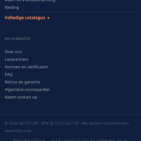
Kleding
Volledige catalogus →
INFORMATIE
Over ons
Leveranciers
Normen en certificaten
FAQ
Retour en garantie
Algemene voorwaarden
Neem contact op
© 2026 LEFTECH BV · BTW BE 1013.064.139 · Alle rechten voorbehouden
www.leftech.be
Enkel B2B-verkoop — neem contact op voor mogelijkheden om als