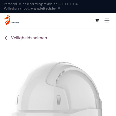
Overslaan naar inhoud
Persoonlijke beschermingsmiddelen — LEFTECH BV
Volledig aanbod: www.leftech.be ↗
Veiligheidshelmen