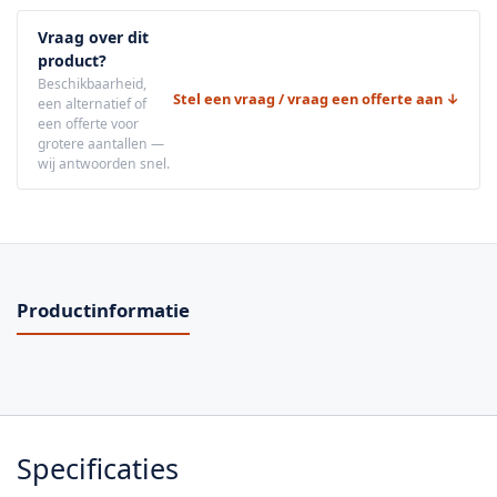
Vraag over dit
product?
Beschikbaarheid,
Stel een vraag / vraag een offerte aan ↓
een alternatief of
een offerte voor
grotere aantallen —
wij antwoorden snel.
Productinformatie
Specificaties