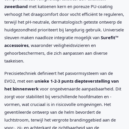
zweetband
met katoenen kern en poreuze PU-coating
verhoogt het draagcomfort door vocht efficiënt te reguleren,
terwijl het pH-neutrale, dermatologisch geteste ontwerp de
huidgezondheid prioriteert bij langdurig gebruik. Universele
sleuven maken naadloze integratie mogelijk van
Surefit™
accessoires
, waaronder veiligheidsvizieren en
gehoorbeschermers, die zich aanpassen aan diverse
taakeisen.
Precisietechniek definieert het pasvormsysteem van de
EVO2, met een
unieke 1-2-3 punts diepteverstelling van
het binnenwerk
voor ongeëvenaarde aanpasbaarheid. Dit
zorgt voor stabiliteit bij verschillende hoofdmaten en -
vormen, wat cruciaal is in risicovolle omgevingen. Het
geventileerde ontwerp van de helm bevordert de
luchtstroom, terwijl het vergrote brandinggebied aan de
voor-, zij- en achterkant de zichtbaarheid van de