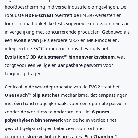
hoofdbescherming in diverse industriële omgevingen. De
robuuste
HDPE-schaal
overtreft de EN 397-vereisten en
toont in onafhankelijke tests superieure duurzaamheid aan
in vergelijking met concurrerende producten. Gebouwd als
een evolutie van JSP's eerdere MK2- en MK3-modellen,
integreert de EVO2 moderne innovaties zoals het
Evolution® 3D Adjustment™ binnenwerksysteem
, wat
zorgt voor een veilige en aanpasbare pasvorm voor
langdurig dragen.
Centraal in de waardepropositie van de EVO2 staat het
OneTouch™ Slip Ratchet
mechanisme, dat aanpassingen
met één hand mogelijk maakt voor een optimale pasvorm
zonder de workflow te onderbreken. Het
6-punts
polyethyleen binnenwerk
van de helm verdeelt het
gewicht gelijkmatig en balanceert comfort met
compromisloze veiligheidsprestaties. Een
Chamlon™