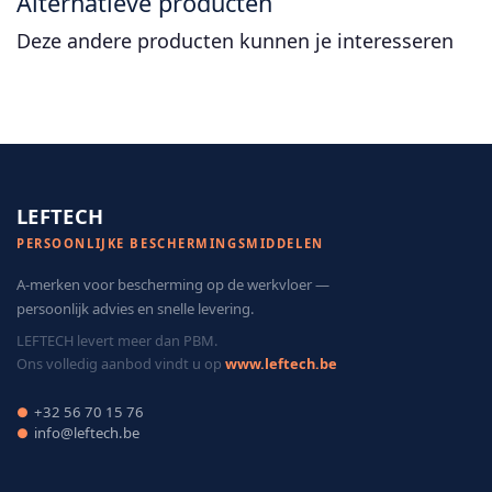
Alternatieve producten
Deze andere producten kunnen je interesseren
LEFTECH
PERSOONLIJKE BESCHERMINGSMIDDELEN
A-merken voor bescherming op de werkvloer —
persoonlijk advies en snelle levering.
LEFTECH levert meer dan PBM.
Ons volledig aanbod vindt u op
www.leftech.be
+32 56 70 15 76
●
info@leftech.be
●