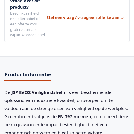
Vraag over dit
product?
Beschikbaarheid,
Stel een vraag / vraag een offerte aan ↓
een alternatief of
een offerte voor
grotere aantallen —
wij antwoorden snel.
Productinformatie
De
JSP EVO2 Veiligheidshelm
is een beschermende
oplossing van industriële kwaliteit, ontworpen om te
voldoen aan de strenge eisen van veiligheid op de werkplek.
Gecertificeerd volgens de
EN 397-normen
, combineert deze
helm geavanceerde impactbestendigheid met een
ergonomisch ontwerp en biedt zo betrouwbare