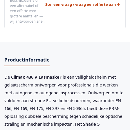
Beschikbaarheid,
Stel een vraag / vraag een offerte aan ↓
een alternatief of
een offerte voor
grotere aantallen —
wij antwoorden snel.
Productinformatie
De
Climax 436 V Lasmasker
is een veiligheidshelm met
gelaatsscherm ontworpen voor professionals die werken
met autogene en autogene lasprocessen. Ontworpen om te
voldoen aan strenge EU-veiligheidsnormen, waaronder EN
166, EN 169, EN 175, EN 397 en EN 50365, biedt deze PBM-
oplossing dubbele bescherming tegen schadelijke optische
straling en mechanische impacten. Het
Shade 5