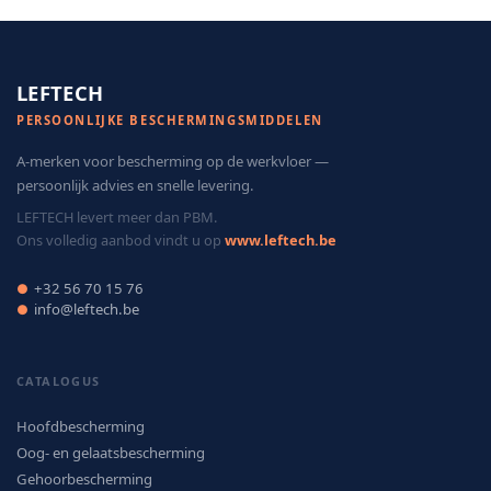
LEFTECH
PERSOONLIJKE BESCHERMINGSMIDDELEN
A-merken voor bescherming op de werkvloer —
persoonlijk advies en snelle levering.
LEFTECH levert meer dan PBM.
Ons volledig aanbod vindt u op
www.leftech.be
+32 56 70 15 76
●
info@leftech.be
●
CATALOGUS
Hoofdbescherming
Oog- en gelaatsbescherming
Gehoorbescherming