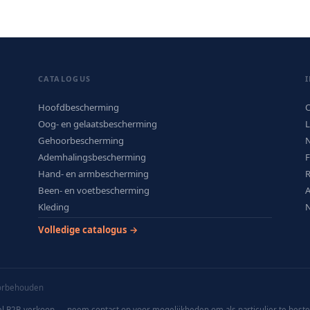
CATALOGUS
Hoofdbescherming
O
Oog- en gelaatsbescherming
L
Gehoorbescherming
N
Ademhalingsbescherming
Hand- en armbescherming
R
Been- en voetbescherming
Kleding
N
Volledige catalogus →
oorbehouden
l B2B-verkoop — neem contact op voor mogelijkheden om als particulier te beste