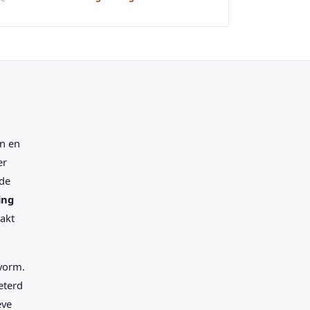
n en
er
nde
ing
akt
svorm.
eterd
eve