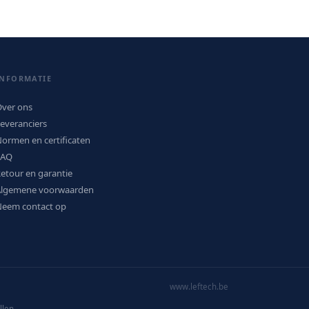
INFORMATIE
ver ons
everanciers
ormen en certificaten
FAQ
etour en garantie
Algemene voorwaarden
eem contact op
www.leftech.be
llen.