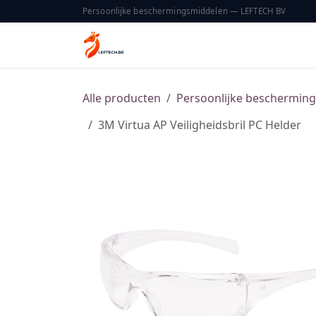
Overslaan naar inhoud
Persoonlijke beschermingsmiddelen — LEFTECH BV
Home
Catalogus
Over ons
Alle producten
Persoonlijke beschermin
3M Virtua AP Veiligheidsbril PC Helder