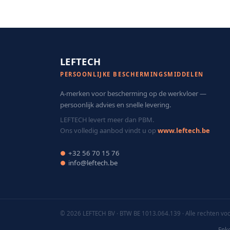
LEFTECH
PERSOONLIJKE BESCHERMINGSMIDDELEN
A-merken voor bescherming op de werkvloer —
persoonlijk advies en snelle levering.
LEFTECH levert meer dan PBM.
Ons volledig aanbod vindt u op
www.leftech.be
+32 56 70 15 76
●
info@leftech.be
●
© 2026 LEFTECH BV · BTW BE 1013.064.139 · Alle rechten v
Enke