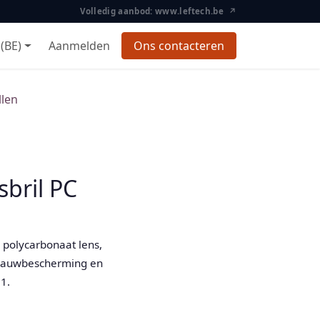
Volledig aanbod: www.leftech.be ↗
(BE)
Aanmelden
Ons contacteren
llen
sbril PC
e polycarbonaat lens,
brauwbescherming en
1.