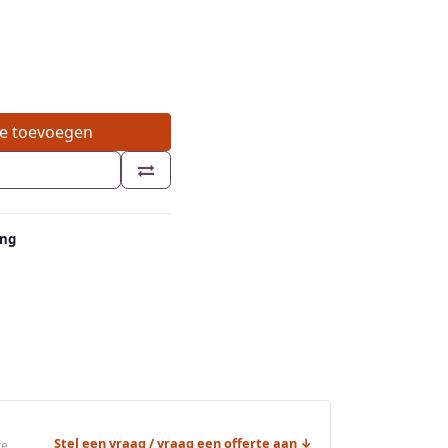
e toevoegen
ing
Stel een vraag / vraag een offerte aan ↓
re