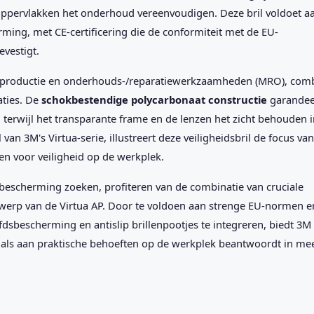
n oppervlakken het onderhoud vereenvoudigen. Deze bril voldoet a
ing, met CE-certificering die de conformiteit met de EU-
evestigt.
 productie en onderhouds-/reparatiewerkzaamheden (MRO), com
aties. De
schokbestendige polycarbonaat constructie
garandee
erwijl het transparante frame en de lenzen het zicht behouden i
an 3M's Virtua-serie, illustreert deze veiligheidsbril de focus van
en voor veiligheid op de werkplek.
escherming zoeken, profiteren van de combinatie van cruciale
erp van de Virtua AP. Door te voldoen aan strenge EU-normen e
dsbescherming en antislip brillenpootjes te integreren, biedt 3M
 als aan praktische behoeften op de werkplek beantwoordt in me