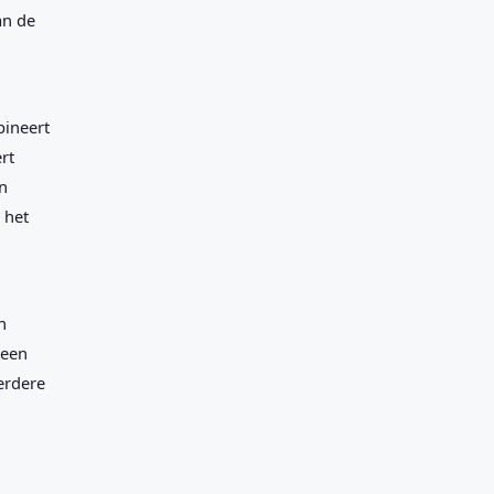
an de
bineert
rt
n
 het
n
 een
erdere