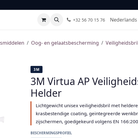
Leveranciers
Normen & certificaten
FAQ
Contact
Nederlands 
+32 56 70 15 76
gsmiddelen
Oog- en gelaatsbescherming
Veiligheidsbri
3M
3M Virtua AP Veiligheid
Helder
Lichtgewicht unisex veiligheidsbril met helder
krasbestendige coating, geïntegreerde wenk
zijschermen, goedgekeurd volgens EN 166:200
BESCHERMINGSPROFIEL