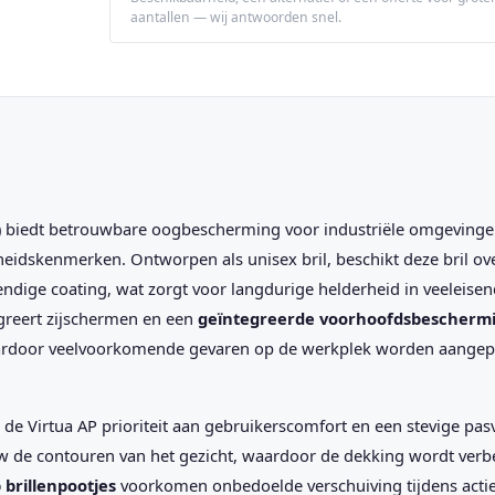
aantallen — wij antwoorden snel.
0) biedt betrouwbare oogbescherming voor industriële omgevinge
eidskenmerken. Ontworpen als unisex bril, beschikt deze bril ov
ndige coating, wat zorgt voor langdurige helderheid in veeleise
reert zijschermen en een
geïntegreerde voorhoofdsbescherm
aardoor veelvoorkomende gevaren op de werkplek worden aangep
 de Virtua AP prioriteit aan gebruikerscomfort en een stevige pa
w de contouren van het gezicht, waardoor de dekking wordt verb
p brillenpootjes
voorkomen onbedoelde verschuiving tijdens acti