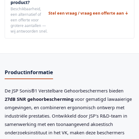
product?
Beschikbaarheid,
Stel een vraag / vraag een offerte aan ↓
een alternatief of
een offerte voor
grotere aantallen —
wij antwoorden snel.
Productinformatie
De JSP Sonis®1 Verstelbare Gehoorbeschermers bieden
27dB SNR gehoorbescherming
voor gematigd lawaaierige
omgevingen, en combineren ergonomisch ontwerp met
industriële prestaties. Ontwikkeld door JSP's R&D-team in
samenwerking met een toonaangevend akoestisch
onderzoeksinstituut in het VK, maken deze beschermers