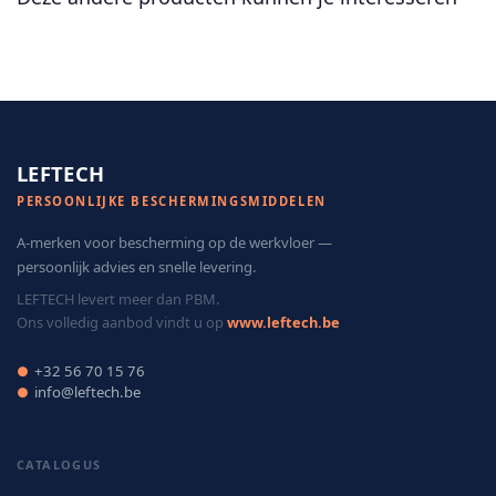
LEFTECH
PERSOONLIJKE BESCHERMINGSMIDDELEN
A-merken voor bescherming op de werkvloer —
persoonlijk advies en snelle levering.
LEFTECH levert meer dan PBM.
Ons volledig aanbod vindt u op
www.leftech.be
+32 56 70 15 76
●
info@leftech.be
●
CATALOGUS