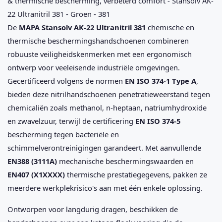
& thermische bescherming, verbeterd comfort - Stansolv AK-
22 Ultranitril 381 - Groen - 381
De
MAPA Stansolv AK-22 Ultranitril 381
chemische en
thermische beschermingshandschoenen combineren
robuuste veiligheidskenmerken met een ergonomisch
ontwerp voor veeleisende industriële omgevingen.
Gecertificeerd volgens de normen
EN ISO 374-1 Type A
,
bieden deze nitrilhandschoenen penetratieweerstand tegen
chemicaliën zoals methanol, n-heptaan, natriumhydroxide
en zwavelzuur, terwijl de certificering
EN ISO 374-5
bescherming tegen bacteriële en
schimmelverontreinigingen garandeert. Met aanvullende
EN388 (3111A)
mechanische beschermingswaarden en
EN407 (X1XXXX)
thermische prestatiegegevens, pakken ze
meerdere werkplekrisico's aan met één enkele oplossing.
Ontworpen voor langdurig dragen, beschikken de