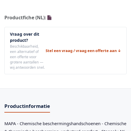
Productfiche (NL):
Vraag over dit
product?
Beschikbaarheid,
Stel een vraag / vraag een offerte aan ↓
een alternatief of
een offerte voor
grotere aantallen —
wij antwoorden snel.
Productinformatie
MAPA - Chemische beschermingshandschoenen - Chemische