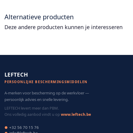
Alternatieve producten
Deze andere producten kunnen je interesseren
LEFTECH
PERSOONLIJKE BESCHERMINGSMIDDELEN
A-merken voor bescherming op de werkvloer —
persoonlijk advies en snelle levering.
LEFTECH levert meer dan PBM.
Ons volledig aanbod vindt u op
www.leftech.be
+32 56 70 15 76
●