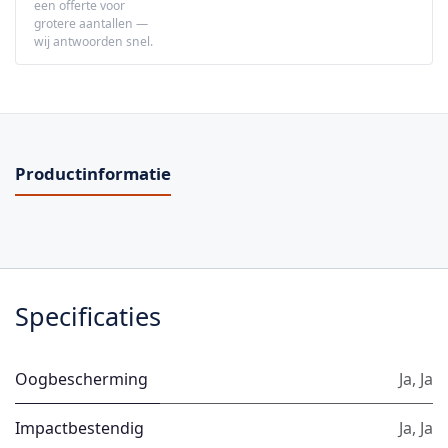
een offerte voor
grotere aantallen —
wij antwoorden snel.
Productinformatie
Specificaties
Oogbescherming
Ja
,
Ja
Impactbestendig
Ja
,
Ja