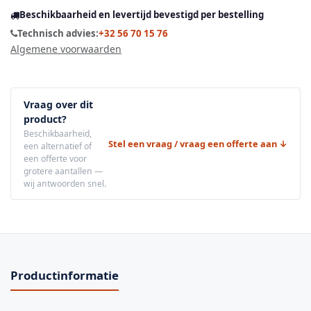
Beschikbaarheid en levertijd bevestigd per bestelling
Technisch advies:
+32 56 70 15 76
Algemene voorwaarden
Vraag over dit
product?
Beschikbaarheid,
Stel een vraag / vraag een offerte aan ↓
een alternatief of
een offerte voor
grotere aantallen —
wij antwoorden snel.
Productinformatie