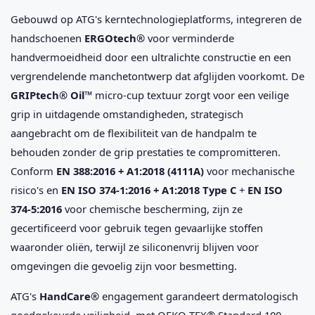
Gebouwd op ATG's kerntechnologieplatforms, integreren de
handschoenen
ERGOtech®
voor verminderde
handvermoeidheid door een ultralichte constructie en een
vergrendelende manchetontwerp dat afglijden voorkomt. De
GRIPtech® Oil™
micro-cup textuur zorgt voor een veilige
grip in uitdagende omstandigheden, strategisch
aangebracht om de flexibiliteit van de handpalm te
behouden zonder de grip prestaties te compromitteren.
Conform
EN 388:2016 + A1:2018 (4111A)
voor mechanische
risico's en
EN ISO 374-1:2016 + A1:2018 Type C
+
EN ISO
374-5:2016
voor chemische bescherming, zijn ze
gecertificeerd voor gebruik tegen gevaarlijke stoffen
waaronder oliën, terwijl ze siliconenvrij blijven voor
omgevingen die gevoelig zijn voor besmetting.
ATG's
HandCare®
engagement garandeert dermatologisch
goedgekeurde veiligheid, met OEKO-TEX® Standard 100