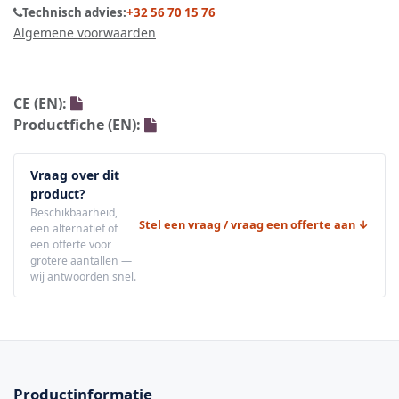
Technisch advies:
+32 56 70 15 76
Algemene voorwaarden
CE (EN):
Productfiche (EN):
Vraag over dit
product?
Beschikbaarheid,
Stel een vraag / vraag een offerte aan ↓
een alternatief of
een offerte voor
grotere aantallen —
wij antwoorden snel.
Productinformatie