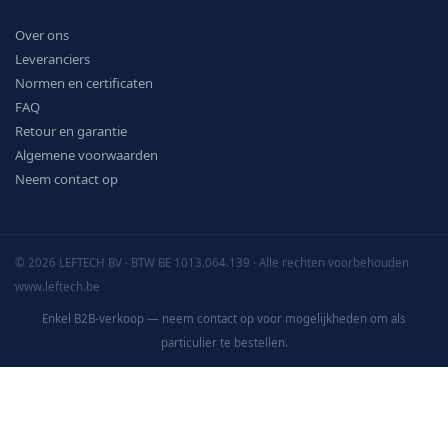
Over ons
Leveranciers
Normen en certificaten
FAQ
Retour en garantie
Algemene voorwaarden
Neem contact op
© 2026 LEFTECH BV · BTW BE 1013.064.139 · Alle rechten voorbehouden
www.leftech.be
Enkel B2B-verkoop — neem contact op voor mogelijkheden om als
particulier te bestellen.