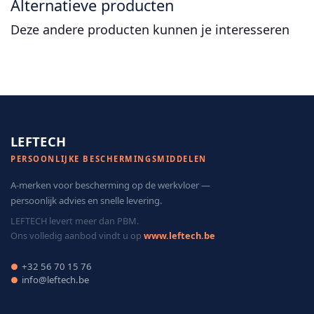
Alternatieve producten
Deze andere producten kunnen je interesseren
LEFTECH
PERSOONLIJKE BESCHERMINGSMIDDELEN
A-merken voor bescherming op de werkvloer —
persoonlijk advies en snelle levering.
LEFTECH levert meer dan PBM.
Ons volledig aanbod vindt u op
www.leftech.be
+32 56 70 15 76
●
info@leftech.be
●