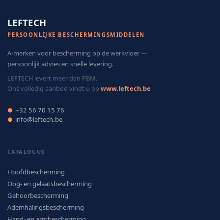
LEFTECH
PERSOONLIJKE BESCHERMINGSMIDDELEN
A-merken voor bescherming op de werkvloer —
persoonlijk advies en snelle levering.
LEFTECH levert meer dan PBM.
Ons volledig aanbod vindt u op
www.leftech.be
+32 56 70 15 76
●
info@leftech.be
●
CATALOGUS
Hoofdbescherming
Oog- en gelaatsbescherming
Gehoorbescherming
Ademhalingsbescherming
Hand- en armbescherming