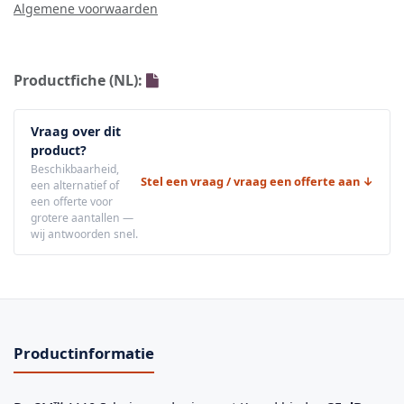
Algemene voorwaarden
Productfiche (NL):
Vraag over dit
product?
Beschikbaarheid,
Stel een vraag / vraag een offerte aan ↓
een alternatief of
een offerte voor
grotere aantallen —
wij antwoorden snel.
Productinformatie