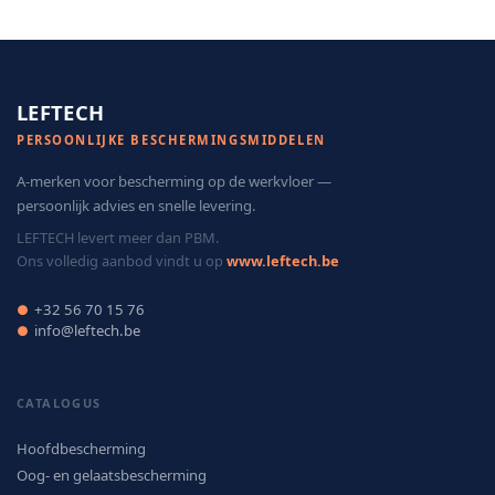
LEFTECH
PERSOONLIJKE BESCHERMINGSMIDDELEN
A-merken voor bescherming op de werkvloer —
persoonlijk advies en snelle levering.
LEFTECH levert meer dan PBM.
Ons volledig aanbod vindt u op
www.leftech.be
+32 56 70 15 76
●
info@leftech.be
●
CATALOGUS
Hoofdbescherming
Oog- en gelaatsbescherming